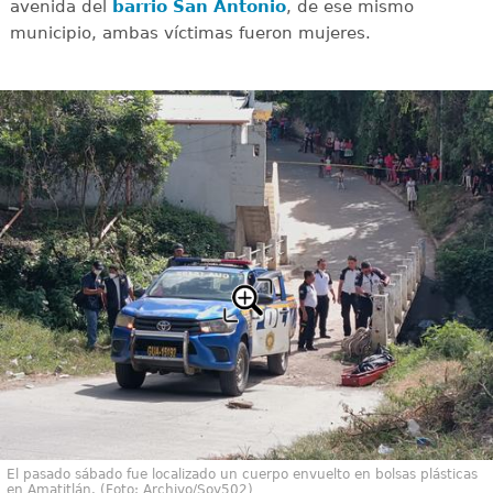
avenida del
barrio San Antonio
, de ese mismo
municipio, ambas víctimas fueron mujeres.
El pasado sábado fue localizado un cuerpo envuelto en bolsas plásticas
en Amatitlán. (Foto: Archivo/Soy502)