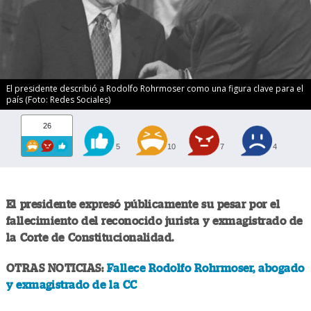
El presidente describió a Rodolfo Rohrmoser como una figura clave para el
país (Foto: Redes Sociales)
26
5
10
7
4
El presidente expresó públicamente su pesar por el
fallecimiento del reconocido jurista y exmagistrado de
la Corte de Constitucionalidad.
OTRAS NOTICIAS:
Fallece Rodolfo Rohrmoser, abogado
y exmagistrado de la CC