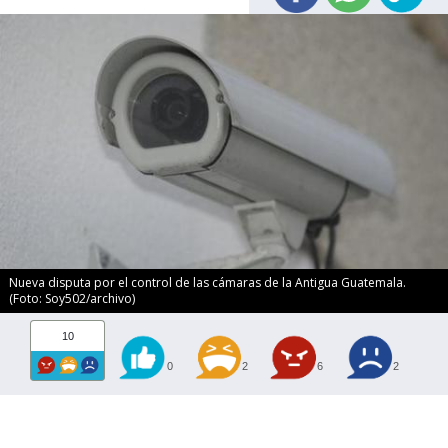
Nueva disputa por el control de las cámaras de la Antigua Guatemala.
(Foto: Soy502/archivo)
10
0
2
6
2