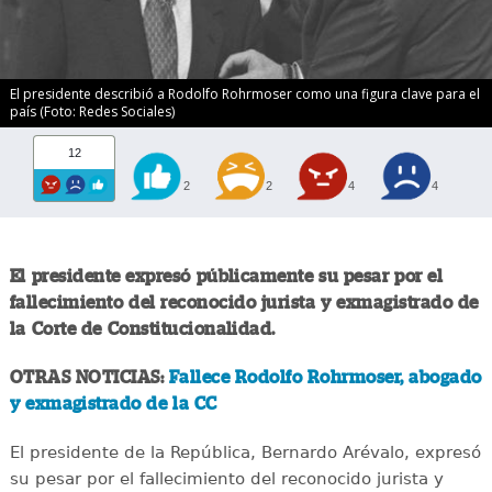
El presidente describió a Rodolfo Rohrmoser como una figura clave para el
país (Foto: Redes Sociales)
12
2
2
4
4
El presidente expresó públicamente su pesar por el
fallecimiento del reconocido jurista y exmagistrado de
la Corte de Constitucionalidad.
OTRAS NOTICIAS:
Fallece Rodolfo Rohrmoser, abogado
y exmagistrado de la CC
El presidente de la República, Bernardo Arévalo, expresó
su pesar por el fallecimiento del reconocido jurista y