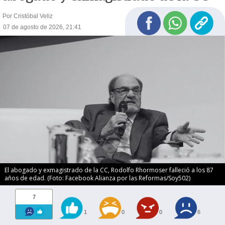
Por Cristóbal Veliz
07 de agosto de 2026, 21:41
El abogado y exmagistrado de la CC, Rodolfo Rhormoser falleció a los 87
años de edad. (Foto: Facebook Alianza por las Reformas/Soy502)
7
1
0
0
6