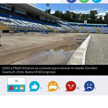
CDAG y PNUD firmaron un convenio para renovar el estadio Doroteo
Guamuch. (Foto: Banca VOS/Congreso)
34
3
3
26
2