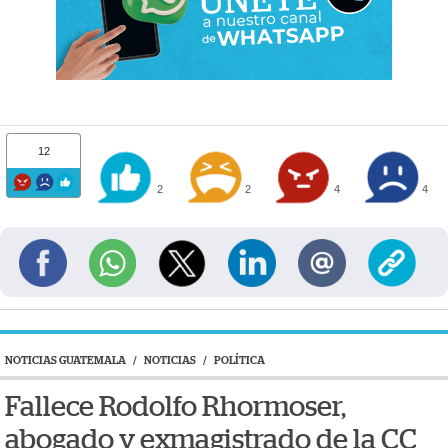
12
2
2
4
4
NOTICIAS GUATEMALA
/
NOTICIAS
/
POLÍTICA
Fallece Rodolfo Rhormoser,
abogado y exmagistrado de la CC