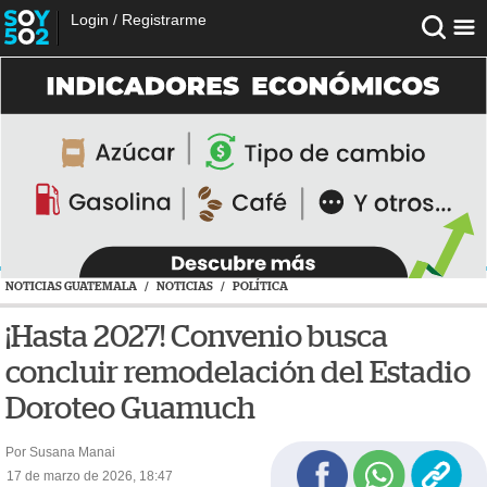
Login
/
Registrarme
NOTICIAS GUATEMALA
/
NOTICIAS
/
POLÍTICA
¡Hasta 2027! Convenio busca
concluir remodelación del Estadio
Doroteo Guamuch
Por Susana Manai
17 de marzo de 2026, 18:47