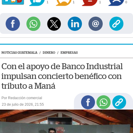
1
1
1
0
NOTICIAS GUATEMALA
/
DINERO
/
EMPRESAS
Con el apoyo de Banco Industrial
impulsan concierto benéfico con
tributo a Maná
Por Redacción comercial
23 de julio de 2026, 21:55