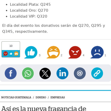
Localidad Plata: Q245
Localidad Oro: Q270
Localidad VIP: Q320
El día del evento los donativos serán de Q270, Q295 y
Q345, respectivamente.
10
3
2
4
1
NOTICIAS GUATEMALA
/
DINERO
/
EMPRESAS
Así es la nueva fragancia de