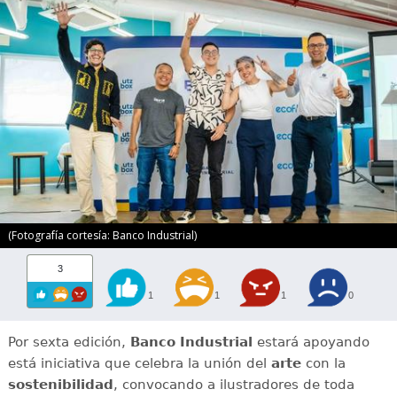
(Fotografía cortesía: Banco Industrial)
3
1
1
1
0
Por sexta edición,
Banco Industrial
estará apoyando
está iniciativa que celebra la unión del
arte
con la
sostenibilidad
, convocando a ilustradores de toda