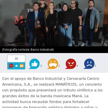
(Fotografía cortesía: Banco Industrial)
10
3
2
4
1
Con el apoyo de Banco Industrial y Cervecería Centro
Americana, S.A., se realizará MANÁTICOS, un concierto
con propósito que presentará un tributo sinfónico a los
grandes éxitos de la banda mexicana Maná. La
actividad busca recaudar fondos para fortalecer
programas de formación artística dirigidos a niños y