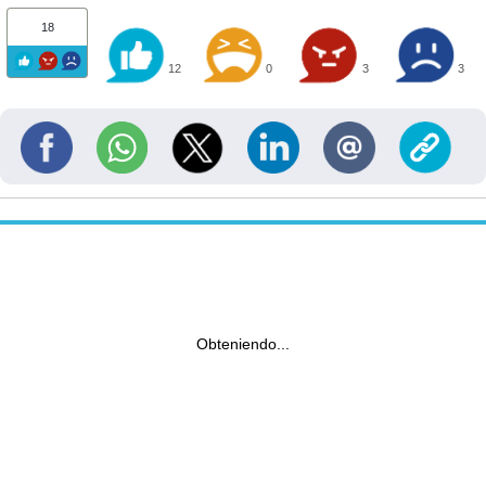
18
12
0
3
3
Obteniendo...