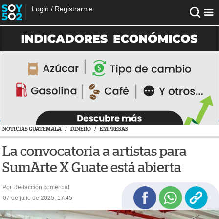
Login
/
Registrarme
NOTICIAS GUATEMALA
/
DINERO
/
EMPRESAS
La convocatoria a artistas para
SumArte X Guate está abierta
Por Redacción comercial
07 de julio de 2025, 17:45