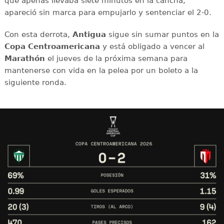
que apenas llevaba siete minutos en la cancha,
apareció sin marca para empujarlo y sentenciar el 2-0.
Con esta derrota,
Antigua
sigue sin sumar puntos en la
Copa Centroamericana
y está obligado a vencer al
Marathón
el jueves de la próxima semana para
mantenerse con vida en la pelea por un boleto a la
siguiente ronda.