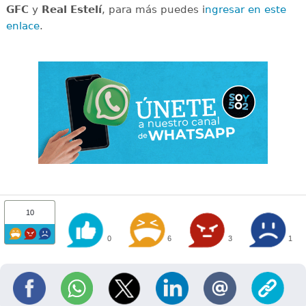
GFC
y
Real Estelí
, para más puedes i
ngresar en este
enlace
.
10
0
6
3
1