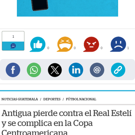
1
0
0
0
1
NOTICIAS GUATEMALA
/
DEPORTES
/
FÚTBOL NACIONAL
Antigua pierde contra el Real Estelí
y se complica en la Copa
Centroamericana