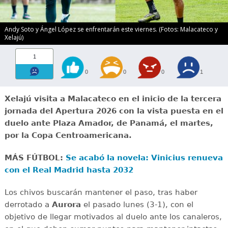
Andy Soto y Ángel López se enfrentarán este viernes. (Fotos: Malacateco y
Xelajú)
1
0
0
0
1
Xelajú visita a Malacateco en el inicio de la tercera
jornada del Apertura 2026 con la vista puesta en el
duelo ante Plaza Amador, de Panamá, el martes,
por la Copa Centroamericana.
MÁS FÚTBOL:
Se acabó la novela: Vinicius renueva
con el Real Madrid hasta 2032
Los chivos buscarán mantener el paso, tras haber
derrotado a
Aurora
el pasado lunes (3-1), con el
objetivo de llegar motivados al duelo ante los canaleros,