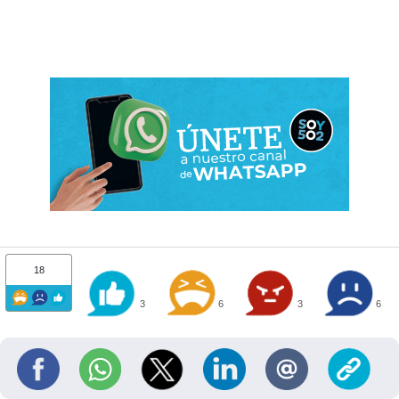
18
3
6
3
6