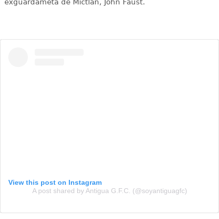
exguardameta de Mictlán, John Faust.
View this post on Instagram
A post shared by Antigua G.F.C. (@soyantiguagfc)