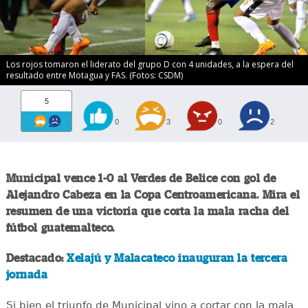
Los rojos tomaron el liderato del grupo D con 4 unidades, a la espera del
resultado entre Motagua y FAS. (Fotos: CSDM)
5
0
3
0
2
Municipal vence 1-0 al Verdes de Belice con gol de
Alejandro Cabeza en la Copa Centroamericana. Mira el
resumen de una victoria que corta la mala racha del
fútbol guatemalteco.
Destacado:
Xelajú y Malacateco inauguran la tercera
jornada
Si bien el triunfo de Municipal vino a cortar con la mala