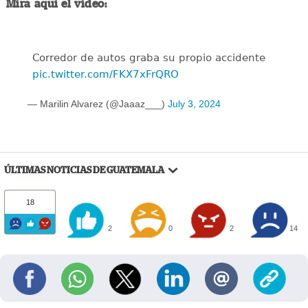
Mira aquí el video:
Corredor de autos graba su propio accidente
pic.twitter.com/FKX7xFrQRO
— Marilin Alvarez (@Jaaaz___)
July 3, 2024
ÚLTIMAS NOTICIAS DE GUATEMALA
18
2
0
2
14