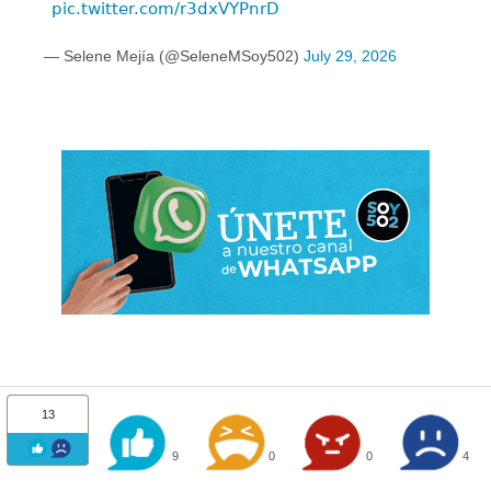
pic.twitter.com/r3dxVYPnrD
— Selene Mejía (@SeleneMSoy502)
July 29, 2026
13
9
0
0
4