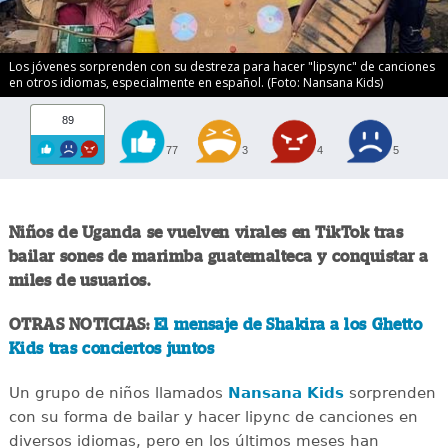
Los jóvenes sorprenden con su destreza para hacer "lipsync" de canciones
en otros idiomas, especialmente en español. (Foto: Nansana Kids)
89
77
3
4
5
Niños de Uganda se vuelven virales en TikTok tras
bailar sones de marimba guatemalteca y conquistar a
miles de usuarios.
OTRAS NOTICIAS:
El mensaje de Shakira a los Ghetto
Kids tras conciertos juntos
Un grupo de niños llamados
Nansana Kids
sorprenden
con su forma de bailar y hacer lipync de canciones en
diversos idiomas, pero en los últimos meses han