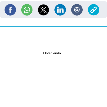
Obteniendo...