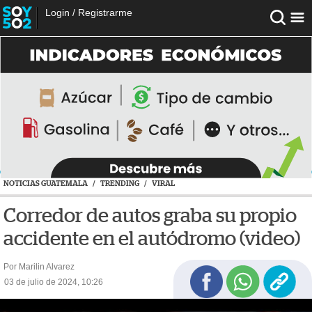
Login
/
Registrarme
NOTICIAS GUATEMALA
/
TRENDING
/
VIRAL
Corredor de autos graba su propio
accidente en el autódromo (video)
Por Marilin Alvarez
03 de julio de 2024, 10:26