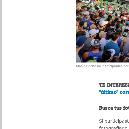
Más de ocho mil participantes cor
TE INTERES
"último" cor
Busca tus fo
Si participas
fotografiado