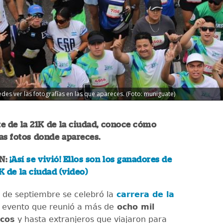
des ver las fotografías en las que apareces. (Foto: muniguate)
rte de la 21K de la ciudad, conoce cómo
as fotos donde apareces.
N:
¡Así se vivió! Ellos son los ganadores de
1K de la ciudad (video)
 de septiembre se celebró la
carrera de la
, evento que reunió a más de
ocho mil
cos
y hasta extranjeros que viajaron para