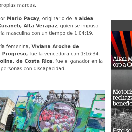
propias marcas.
dor
Mario Pacay
, originario de la
aldea
Xucaneb, Alta Verapaz
, quien se impuso
ría masculina con un tiempo de 1:04:19.
ría femenina,
Viviana Aroche de
l Progreso,
fue la vencedora con 1:16:34.
Allan 
lina, de Costa Rica
, fue el ganador en la
oro a 
 personas con discapacidad.
Motoris
rechaz
benefic
Esto se