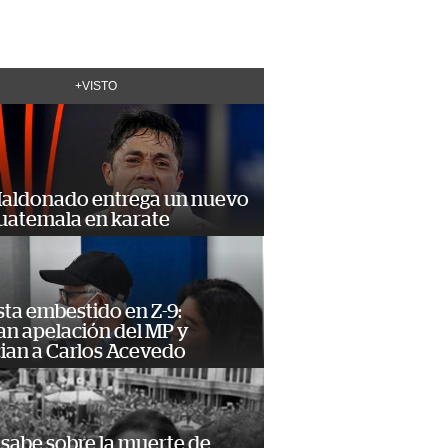
+VISTO
Maldonado entrega un nuevo
Guatemala en karate
ta embestido en Z-9:
an apelación del MP y
ian a Carlos Acevedo
 sabe sobre la muerte de