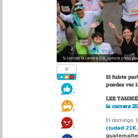
Si corriste la carrera 21K, conoce cómo pue
11
Si fuiste pa
puedes ver l
7
LEE TAMBIÉ
la carrera 2
2
El domingo 1
2
ciudad 21K
guatemalte