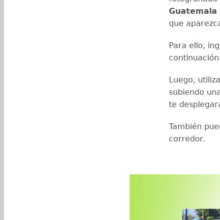
Guatemala
que aparezc
Para ello, in
continuación
Luego, utiliz
subiendo una
te desplegar
También pued
corredor.