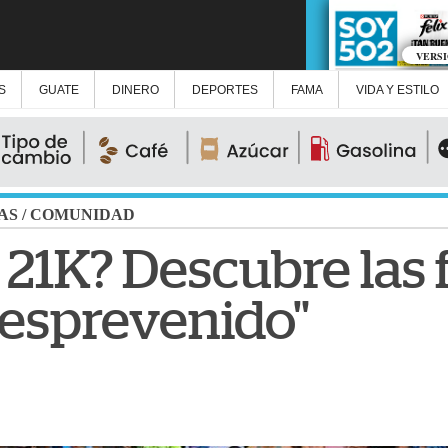
VERS
S
GUATE
DINERO
DEPORTES
FAMA
VIDA Y ESTILO
AS
/
COMUNIDAD
a 21K? Descubre las 
esprevenido"