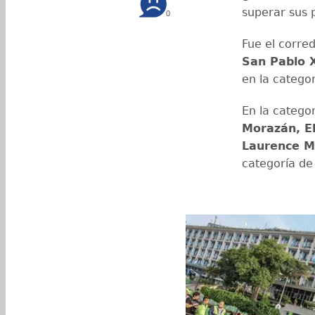
superar sus 
0
Fue el corre
San Pablo 
en la catego
En la catego
Morazán, E
Laurence Mo
categoría de