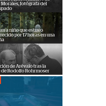
Morales, fotógrafa del
spado
an a niño que estuvo
ecido por 17 horas en una
ña
ción de Arévalo tras la
 de Rodolfo Rohrmoser