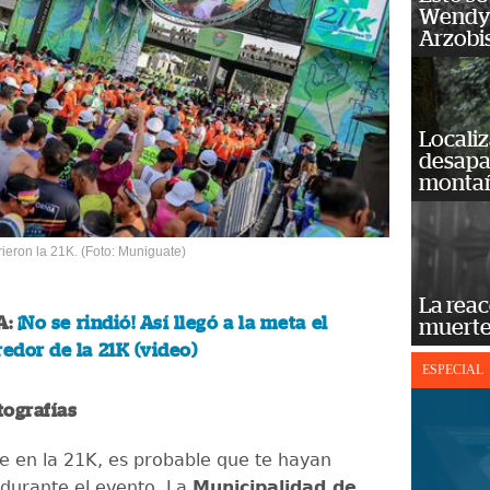
Wendy 
Arzobi
Localiz
desapar
monta
rieron la 21K. (Foto: Muniguate)
La reac
A:
¡No se rindió! Así llegó a la meta el
muerte
redor de la 21K (video)
ESPECIAL
tografías
te en la 21K, es probable que te hayan
 durante el evento. La
Municipalidad de