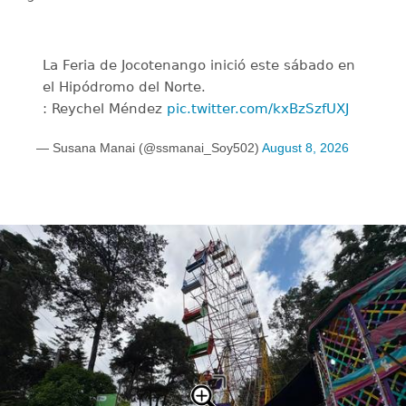
La Feria de Jocotenango inició este sábado en
el Hipódromo del Norte.
: Reychel Méndez
pic.twitter.com/kxBzSzfUXJ
— Susana Manai (@ssmanai_Soy502)
August 8, 2026