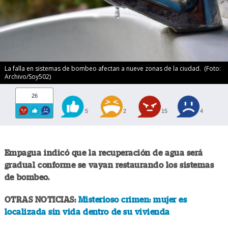
La falla en sistemas de bombeo afectan a nueve zonas de la ciudad. (Foto:
Archivo/Soy502)
26
5
2
15
4
Empagua indicó que la recuperación de agua será
gradual conforme se vayan restaurando los sistemas
de bombeo.
OTRAS NOTICIAS:
Misterioso crimen: mujer es
localizada sin vida dentro de su vivienda