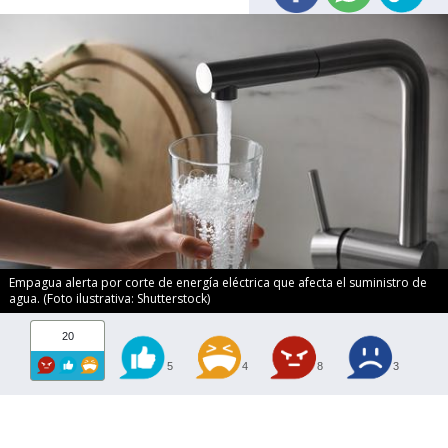
Empagua alerta por corte de energía eléctrica que afecta el suministro de
agua. (Foto ilustrativa: Shutterstock)
20
5
4
8
3