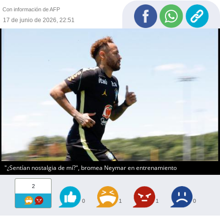
Con información de AFP
17 de junio de 2026, 22:51
"¿Sentían nostalgia de mí?", bromea Neymar en entrenamiento
2
0
1
1
0