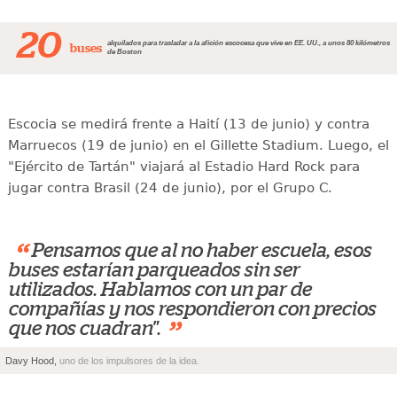
20
alquilados para trasladar a la afición escocesa que vive en EE. UU., a unos 80 kilómetros
buses
de Boston
Escocia se medirá frente a Haití (13 de junio) y contra
Marruecos (19 de junio) en el Gillette Stadium. Luego, el
"Ejército de Tartán" viajará al Estadio Hard Rock para
jugar contra Brasil (24 de junio), por el Grupo C.
“
Pensamos que al no haber escuela, esos
buses estarían parqueados sin ser
utilizados. Hablamos con un par de
compañías y nos respondieron con precios
”
que nos cuadran".
Davy Hood,
uno de los impulsores de la idea.