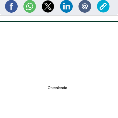
Obteniendo...