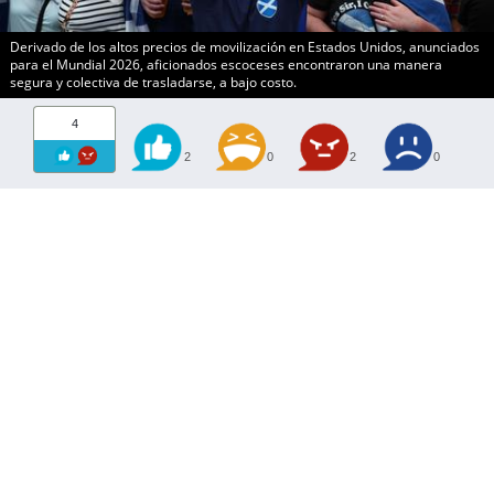
Derivado de los altos precios de movilización en Estados Unidos, anunciados
para el Mundial 2026, aficionados escoceses encontraron una manera
segura y colectiva de trasladarse, a bajo costo.
4
2
0
2
0