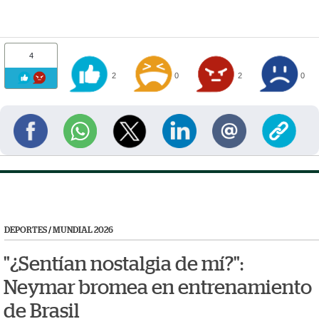
4
2
0
2
0
DEPORTES
/
MUNDIAL 2026
"¿Sentían nostalgia de mí?":
Neymar bromea en entrenamiento
de Brasil