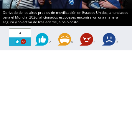
Derivado de los altos precios de movilización en Estados Unidos, anunciados
para el Mundial 2026, aficionados escoceses encontraron una manera
segura y colectiva de trasladarse, a bajo costo.
4
2
0
2
0