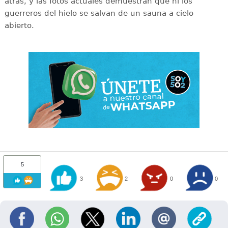
atrás, y las fotos actuales demuestran que ni los
guerreros del hielo se salvan de un sauna a cielo
abierto.
5
3
2
0
0