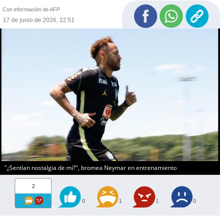
Con información de AFP
17 de junio de 2026, 22:51
"¿Sentían nostalgia de mí?", bromea Neymar en entrenamiento
2
0
1
1
0