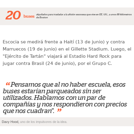
20
alquilados para trasladar a la afición escocesa que vive en EE. UU., a unos 80 kilómetros
buses
de Boston
Escocia se medirá frente a Haití (13 de junio) y contra
Marruecos (19 de junio) en el Gillette Stadium. Luego, el
"Ejército de Tartán" viajará al Estadio Hard Rock para
jugar contra Brasil (24 de junio), por el Grupo C.
“
Pensamos que al no haber escuela, esos
buses estarían parqueados sin ser
utilizados. Hablamos con un par de
compañías y nos respondieron con precios
”
que nos cuadran".
Davy Hood,
uno de los impulsores de la idea.