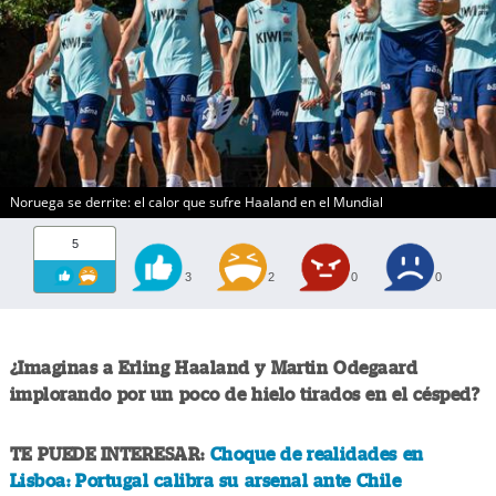
Noruega se derrite: el calor que sufre Haaland en el Mundial
5
3
2
0
0
¿Imaginas a Erling Haaland y Martin Odegaard
implorando por un poco de hielo tirados en el césped?
TE PUEDE INTERESAR:
Choque de realidades en
Lisboa: Portugal calibra su arsenal ante Chile