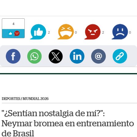
4
2
0
2
0
DEPORTES
/
MUNDIAL 2026
"¿Sentían nostalgia de mí?":
Neymar bromea en entrenamiento
de Brasil