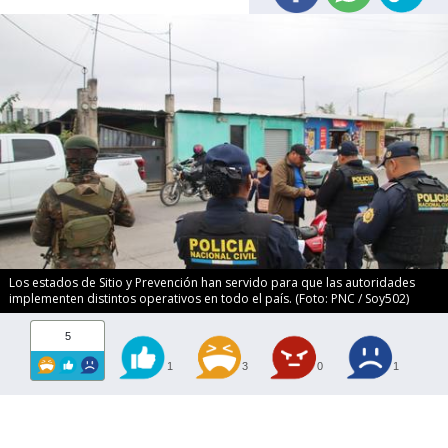
Los estados de Sitio y Prevención han servido para que las autoridades
implementen distintos operativos en todo el país. (Foto: PNC / Soy502)
5
1
3
0
1