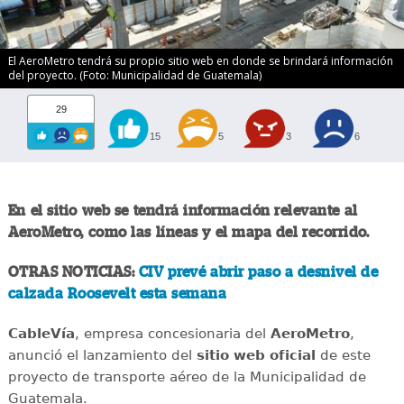
El AeroMetro tendrá su propio sitio web en donde se brindará información
del proyecto. (Foto: Municipalidad de Guatemala)
29
15
5
3
6
En el sitio web se tendrá información relevante al
AeroMetro, como las líneas y el mapa del recorrido.
OTRAS NOTICIAS:
CIV prevé abrir paso a desnivel de
calzada Roosevelt esta semana
CableVía
, empresa concesionaria del
AeroMetro
,
anunció el lanzamiento del
sitio web oficial
de este
proyecto de transporte aéreo de la Municipalidad de
Guatemala.