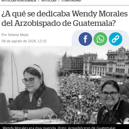
NOTICIAS GUATEMALA
/
NOTICIAS
/
COMUNIDAD
¿A qué se dedicaba Wendy Morales
del Arzobispado de Guatemala?
Por Selene Mejía
08 de agosto de 2026, 12:32
Wendy Morales era muy querida. (Foto: Arquidiócesis de Guatemala)