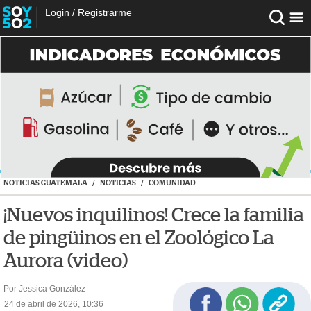
Login
/
Registrarme
NOTICIAS GUATEMALA
/
NOTICIAS
/
COMUNIDAD
¡Nuevos inquilinos! Crece la familia
de pingüinos en el Zoológico La
Aurora (video)
Por Jessica González
24 de abril de 2026, 10:36