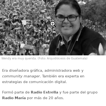
Wendy era muy querida. (Foto: Arquidiócesis de Guatemala)
Era diseñadora gráfica, administradora web y
community manager
. También era experta en
estrategias de comunicación digital.
Formó parte de
Radio Estrella
y fue parte del grupo
Radio María
por más de 20 años.