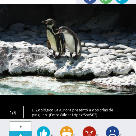
El Zoológico La Aurora presentó a dos crías de
1/4
pingüino. (Foto: Wilder López/Soy502)
9
9
0
0
0