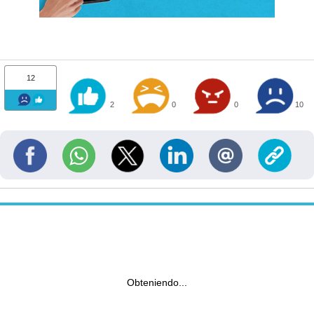
12
2
0
0
10
Obteniendo...