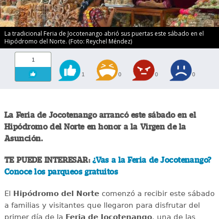
La tradicional Feria de Jocotenango abrió sus puertas este sábado en el
Hipódromo del Norte. (Foto: Reychel Méndez)
1
1
0
0
0
La Feria de Jocotenango arrancó este sábado en el
Hipódromo del Norte en honor a la Virgen de la
Asunción.
TE PUEDE INTERESAR:
¿Vas a la Feria de Jocotenango?
Conoce los parqueos gratuitos
El
Hipódromo del Norte
comenzó a recibir este sábado
a familias y visitantes que llegaron para disfrutar del
primer día de la
Feria de Jocotenango
, una de las