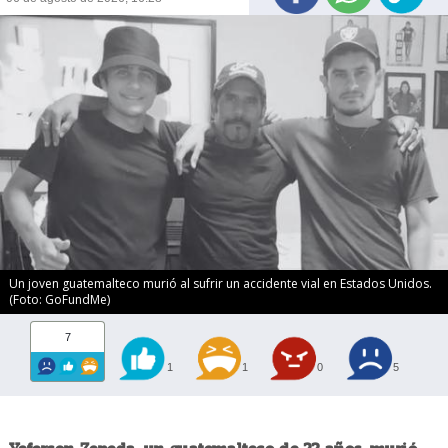
Un joven guatemalteco murió al sufrir un accidente vial en Estados Unidos.
(Foto: GoFundMe)
7
1
1
0
5