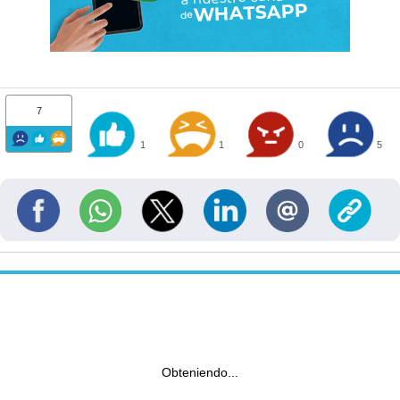
7
1
1
0
5
Obteniendo...