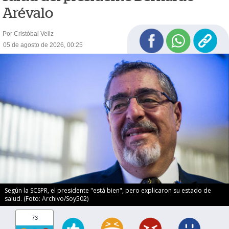
Arévalo
Por Cristóbal Veliz
05 de agosto de 2026, 00:25
Según la SCSPR, el presidente "está bien", pero explicaron su estado de
salud. (Foto: Archivo/Soy502)
73