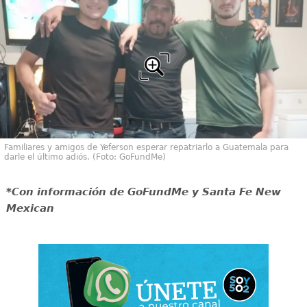
Familiares y amigos de Yeferson esperar repatriarlo a Guatemala para
darle el último adiós. (Foto: GoFundMe)
*Con información de GoFundMe y Santa Fe New
Mexican