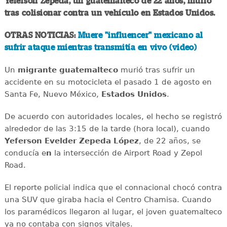
Yeferson Zepeda, un guatemalteco de 22 años, murió
tras colisionar contra un vehículo en Estados Unidos.
OTRAS NOTICIAS:
Muere "influencer" mexicano al
sufrir ataque mientras transmitía en vivo (video)
Un
migrante
guatemalteco
murió tras sufrir un
accidente en su motocicleta el pasado 1 de agosto en
Santa Fe, Nuevo México,
Estados
Unidos
.
De acuerdo con autoridades locales, el hecho se registró
alrededor de las 3:15 de la tarde (hora local), cuando
Yeferson Evelder Zepeda López
, de 22 años, se
conducía e
n
la intersección de Airport Road y Zepol
Road.
El reporte policial indica que el connacional chocó contra
una SUV que giraba hacia el Centro Chamisa. Cuando
los paramédicos llegaron al lugar, el joven guatemalteco
ya no contaba con signos vitales.