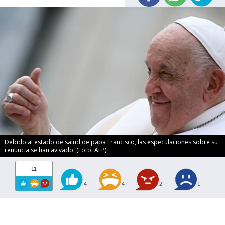
Debido al estado de salud de papa Francisco, las especulaciones sobre su
renuncia se han avivado. (Foto: AFP)
11
4
4
2
1