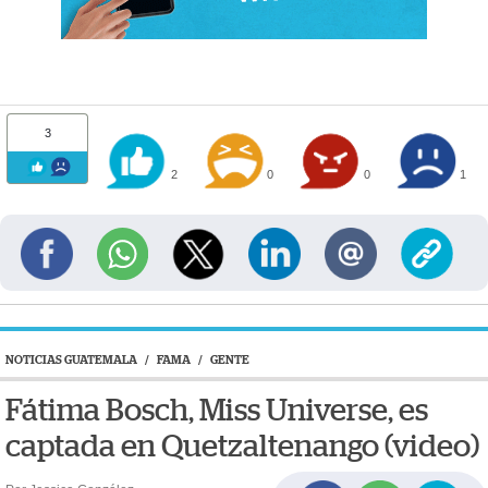
3
2
0
0
1
NOTICIAS GUATEMALA
/
FAMA
/
GENTE
Fátima Bosch, Miss Universe, es
captada en Quetzaltenango (video)