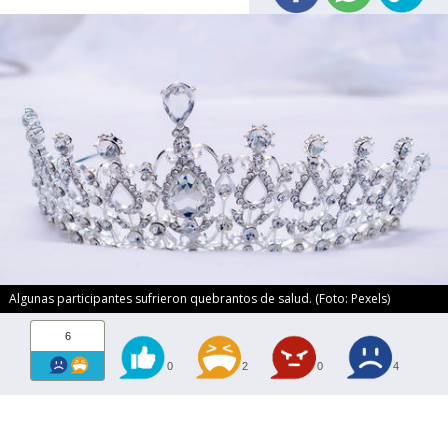
Algunas participantes sufrieron quebrantos de salud. (Foto: Pexels)
6
0
2
0
4