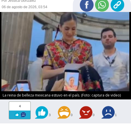
Por Jessica González
06 de agosto de 2026, 03:54
La reina de belleza mexicana estuvo en el país. (Foto: captura de video)
4
3
0
0
1