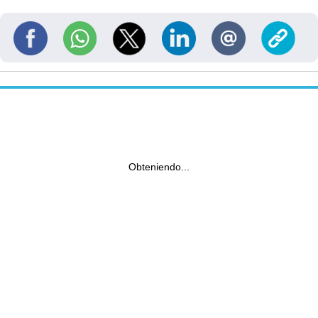
Obteniendo...