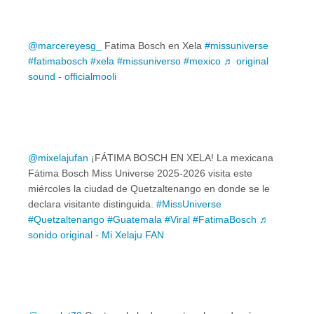
@marcereyesg_
Fatima Bosch en Xela
#missuniverse
#fatimabosch
#xela
#missuniverso
#mexico
♬ original
sound - officialmooli
@mixelajufan
¡FÁTIMA BOSCH EN XELA! La mexicana
Fátima Bosch Miss Universe 2025-2026 visita este
miércoles la ciudad de Quetzaltenango en donde se le
declara visitante distinguida.
#MissUniverse
#Quetzaltenango
#Guatemala
#Viral
#FatimaBosch
♬
sonido original - Mi Xelaju FAN