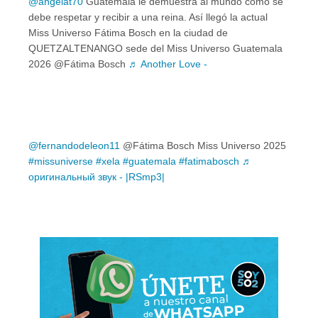
@angelat70
Guatemala le demuestra al mundo cómo se
debe respetar y recibir a una reina. Así llegó la actual
Miss Universo Fátima Bosch en la ciudad de
QUETZALTENANGO sede del Miss Universo Guatemala
2026 @Fátima Bosch
♬ Another Love -
@fernandodeleon11
@Fátima Bosch Miss Universo 2025
#missuniverse
#xela
#guatemala
#fatimabosch
♬
оригинальный звук - |RSmp3|