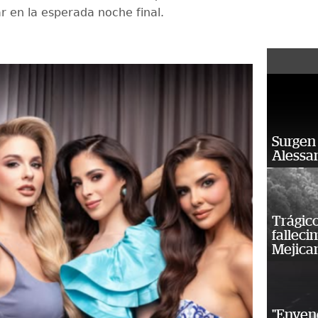
ar en la esperada noche final.
Surgen 
Alessan
Trágico
falleci
Mejica
"Enven