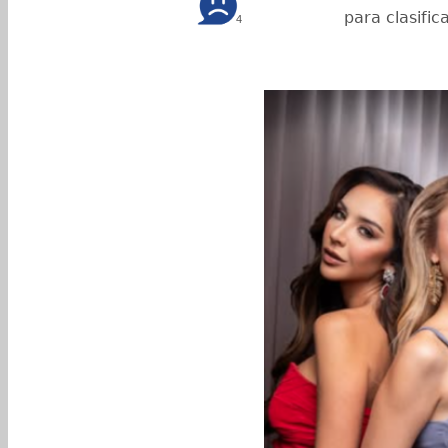
para clasific
4