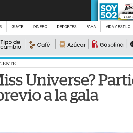
VERS
S
GUATE
DINERO
DEPORTES
FAMA
VIDA Y ESTILO
GENTE
Miss Universe? Part
evio a la gala