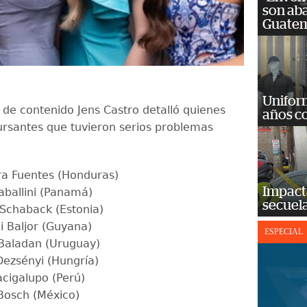
son ab
Guatem
Unifor
 de contenido Jens Castro detalló quienes
años c
ursantes que tuvieron serios problemas
ra Fuentes (Honduras)
Impact
aballini (Panamá)
secuela
 Schaback (Estonia)
i Baljor (Guyana)
ESPECIAL
 Baladan (Uruguay)
Dezsényi (Hungría)
acigalupo (Perú)
Bosch (México)