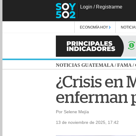
Login
/
Registrarme
ECONOMÍA HOY
NOTICIA
NOTICIAS GUATEMALA
/
FAMA
/
¿Crisis en 
enferman pr
Por Selene Mejía
13 de noviembre de 2025, 17:42