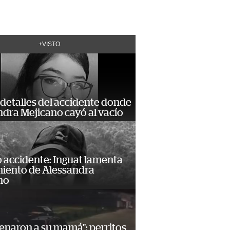
+VISTO
detalles del accidente donde
dra Mejicano cayó al vacío
 accidente: Inguat lamenta
miento de Alessandra
no
enaron a su mamá": perritos