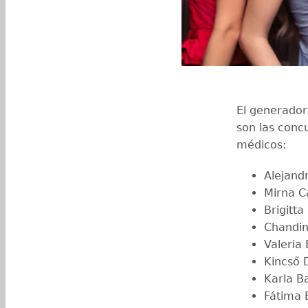
El generador
son las conc
médicos:
Alejand
Mirna C
Brigitta
Chandin
Valeria
Kincső 
Karla B
Fátima 