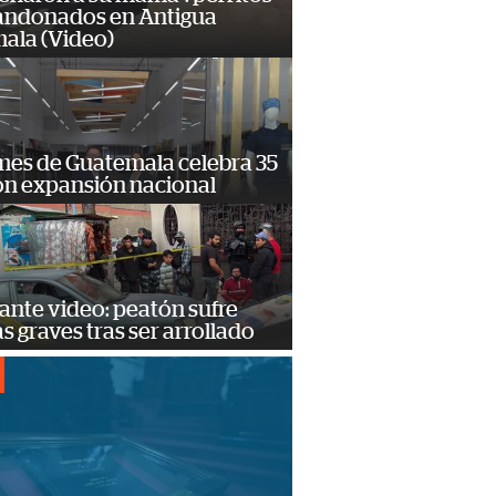
andonados en Antigua
ala (Video)
mes de Guatemala celebra 35
on expansión nacional
ante video: peatón sufre
s graves tras ser arrollado