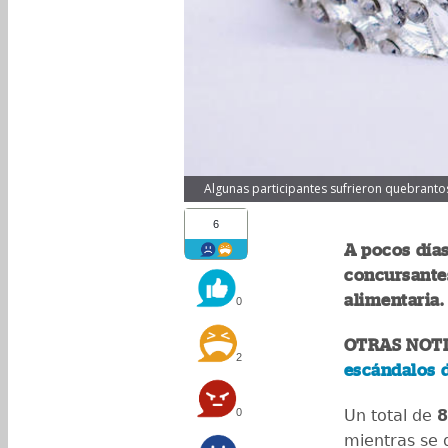
Algunas participantes sufrieron quebrantos
6
A pocos días
concursantes
alimentaria.
0
OTRAS NOTI
2
escándalos d
0
Un total de
8
mientras se d