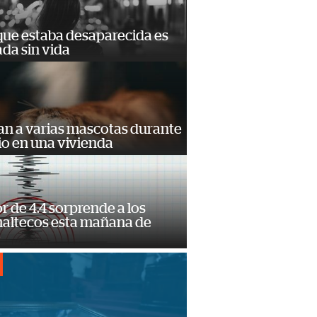
que estaba desaparecida es
ada sin vida
an a varias mascotas durante
io en una vivienda
 de 4.4 sorprende a los
altecos esta mañana de
o