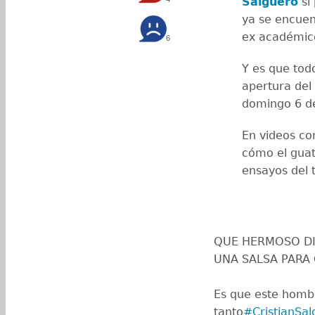
Salguero
sí 
ya se encuen
ex académic
6
Y es que tod
apertura del
domingo 6 d
En videos co
cómo el guat
ensayos del
QUE HERMOSO DI
UNA SALSA PARA 
Es que este hombre
tanto
#CristianSal