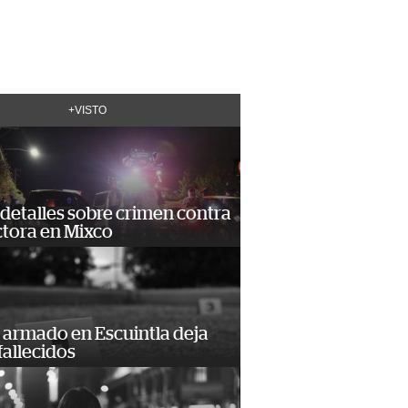
+VISTO
detalles sobre crimen contra
tora en Mixco
 armado en Escuintla deja
fallecidos