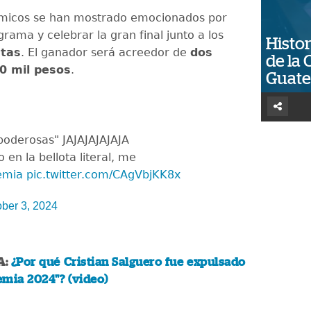
micos se han mostrado emocionados por
grama y celebrar la gran final junto a los
Histor
stas
. El ganador será acreedor de
dos
de la 
0 mil pesos
.
Guat
poderosas" JAJAJAJAJAJA
 en la bellota literal, me
emia
pic.twitter.com/CAgVbjKK8x
ober 3, 2024
A:
¿Por qué Cristian Salguero fue expulsado
mia 2024"? (video)