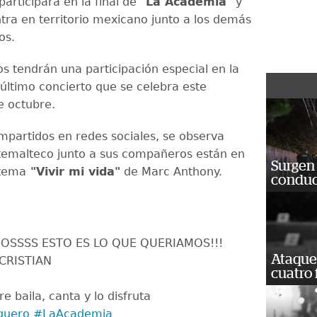
participará en la final de
"La Academia"
y
tra en territorio mexicano junto a los demás
os.
os tendrán una participación especial en la
 último concierto que se celebra este
e octubre.
mpartidos en redes sociales, se observa
emalteco junto a sus compañeros están en
Surgen 
 tema
"Vivir mi vida"
de Marc Anthony.
conduc
OSSSS ESTO ES LO QUE QUERIAMOS!!!
Ataque
CRISTIAN
cuatro 
 baila, canta y lo disfruta
guero
#LaAcademia