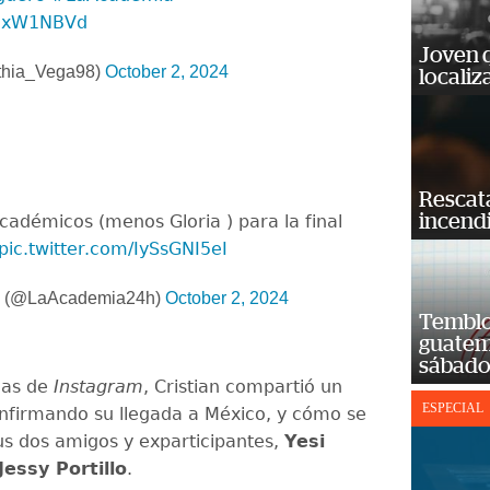
tIexW1NBVd
Joven 
thia_Vega98)
October 2, 2024
localiz
Rescat
incend
cadémicos (menos Gloria ) para la final
pic.twitter.com/IySsGNI5eI
h (@LaAcademia24h)
October 2, 2024
Temblor
guatem
sábad
rias de
Instagram
, Cristian compartió un
ESPECIAL
onfirmando su llegada a México, y cómo se
us dos amigos y exparticipantes,
Yesi
Jessy Portillo
.