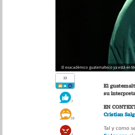
El exacadémico guatemalteco ya está en Méx
33
El guatemal
su interpreta
7
EN CONTEX
Cristian Sal
16
Tal y como s
4