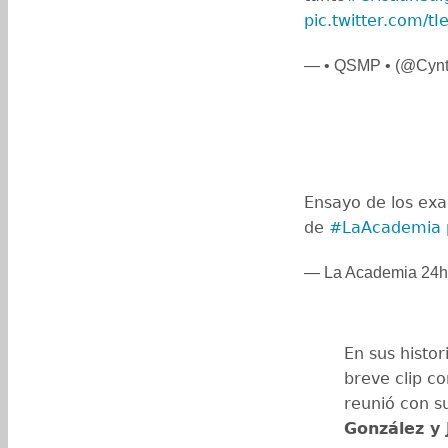
pic.twitter.com/
— • QSMP • (@Cyn
Ensayo de los exa
de
#LaAcademia
— La Academia 24
En sus histo
breve clip c
reunió con s
González y 