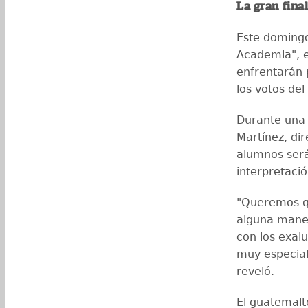
La gran fina
Este domingo
Academia", e
enfrentarán 
los votos del
Durante una 
Martínez, di
alumnos será
interpretació
"Queremos q
alguna maner
con los exal
muy especial
reveló.
El guatemalt