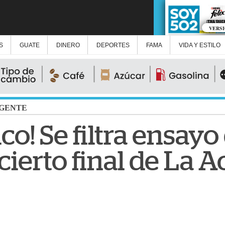
VERS
S
GUATE
DINERO
DEPORTES
FAMA
VIDA Y ESTILO
GENTE
co! Se filtra ensayo
cierto final de La 