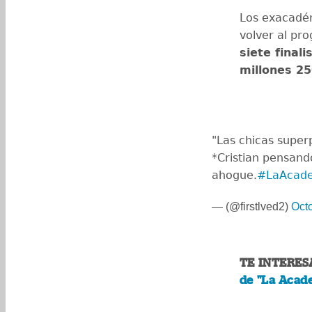
Los exacadé
volver al pro
siete finali
millones 25
"Las chicas super
*Cristian pensando
ahogue.
#LaAcad
— (@firstlved2)
Oct
TE INTERES
de "La Acade