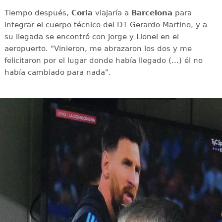
Tiempo después,
Coria
viajaría a
Barcelona
para
integrar el cuerpo técnico del DT Gerardo Martino, y a
su llegada se encontró con Jorge y Lionel en el
aeropuerto. "Vinieron, me abrazaron los dos y me
felicitaron por el lugar donde había llegado (...) él no
había cambiado para nada".