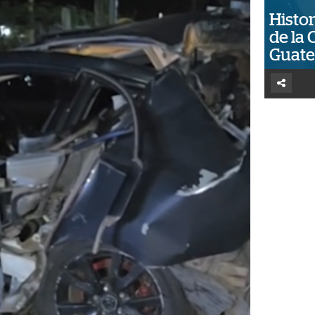
Histor
de la 
Guat