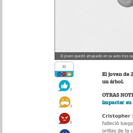
El joven quedó atrapado en su auto tras suf
21
El joven de 
un árbol.
0
OTRAS NOTI
impactar su 
3
Cristopher 
5
falleció lueg
orillas de la