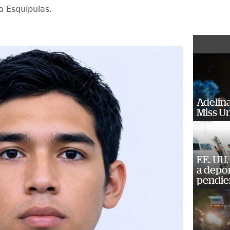
a Esquipulas.
Adelina
Miss U
EE. UU.
a depo
pendie