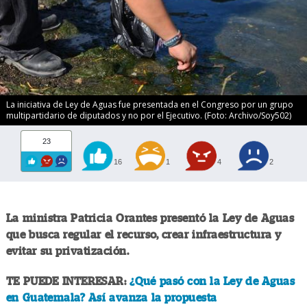
La iniciativa de Ley de Aguas fue presentada en el Congreso por un grupo
multipartidario de diputados y no por el Ejecutivo. (Foto: Archivo/Soy502)
23
16
1
4
2
La ministra Patricia Orantes presentó la Ley de Aguas
que busca regular el recurso, crear infraestructura y
evitar su privatización.
TE PUEDE INTERESAR:
¿Qué pasó con la Ley de Aguas
en Guatemala? Así avanza la propuesta