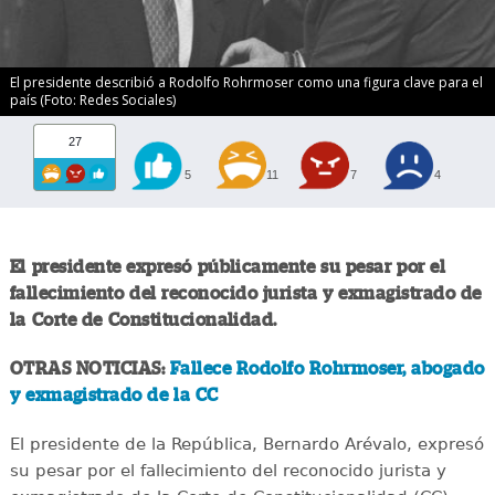
El presidente describió a Rodolfo Rohrmoser como una figura clave para el
país (Foto: Redes Sociales)
27
5
11
7
4
El presidente expresó públicamente su pesar por el
fallecimiento del reconocido jurista y exmagistrado de
la Corte de Constitucionalidad.
OTRAS NOTICIAS:
Fallece Rodolfo Rohrmoser, abogado
y exmagistrado de la CC
El presidente de la República, Bernardo Arévalo, expresó
su pesar por el fallecimiento del reconocido jurista y