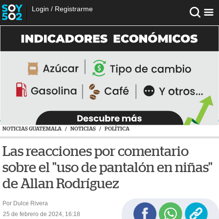
Login
/
Registrarme
NOTICIAS GUATEMALA
/
NOTICIAS
/
POLÍTICA
Las reacciones por comentario
sobre el "uso de pantalón en niñas"
de Allan Rodríguez
Por Dulce Rivera
25 de febrero de 2024, 16:18