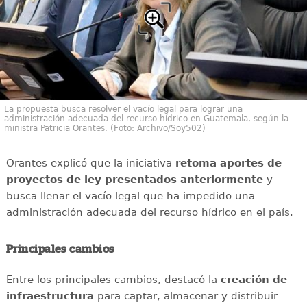
La propuesta busca resolver el vacío legal para lograr una
administración adecuada del recurso hídrico en Guatemala, según la
ministra Patricia Orantes. (Foto: Archivo/Soy502)
Orantes explicó que la iniciativa
retoma aportes de
proyectos de ley presentados anteriormente
y
busca llenar el vacío legal que ha impedido una
administración adecuada del recurso hídrico en el país.
Principales cambios
Entre los principales cambios, destacó la
creación de
infraestructura
para captar, almacenar y distribuir