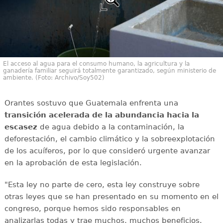
El acceso al agua para el consumo humano, la agricultura y la
ganadería familiar seguirá totalmente garantizado, según ministerio de
ambiente. (Foto: Archivo/Soy502)
Orantes sostuvo que Guatemala enfrenta una
transición acelerada de la abundancia hacia la
escasez
de agua debido a la contaminación, la
deforestación, el cambio climático y la sobreexplotación
de los acuíferos, por lo que consideró urgente avanzar
en la aprobación de esta legislación.
"Esta ley no parte de cero, esta ley construye sobre
otras leyes que se han presentado en su momento en el
congreso, porque hemos sido responsables en
analizarlas todas y trae muchos, muchos beneficios.