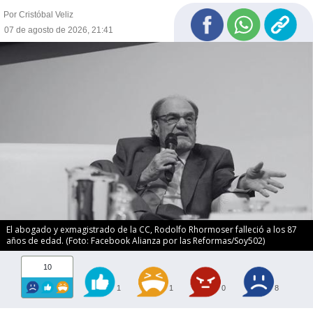
Por Cristóbal Veliz
07 de agosto de 2026, 21:41
El abogado y exmagistrado de la CC, Rodolfo Rhormoser falleció a los 87
años de edad. (Foto: Facebook Alianza por las Reformas/Soy502)
10
1
1
0
8