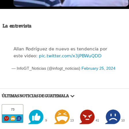
La entrevista
Allan Rodríguez de nuevo es tendencia por
este video:
pic.twitter.com/x3jPBWuQDD
— InfoGT_Noticias (@infogt_noticias)
February 25, 2024
ÚLTIMAS NOTICIAS DE GUATEMALA
73
9
13
41
10