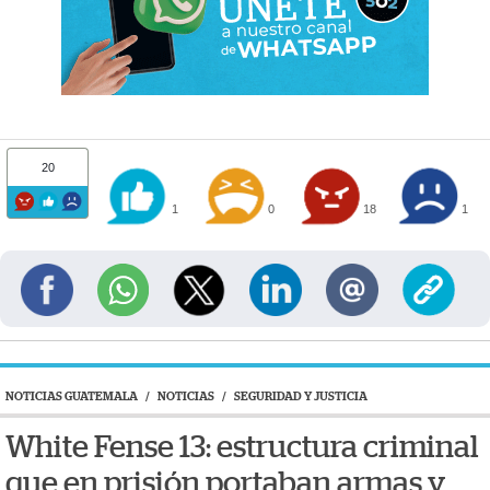
20
1
0
18
1
NOTICIAS GUATEMALA
/
NOTICIAS
/
SEGURIDAD Y JUSTICIA
White Fense 13: estructura criminal
que en prisión portaban armas y