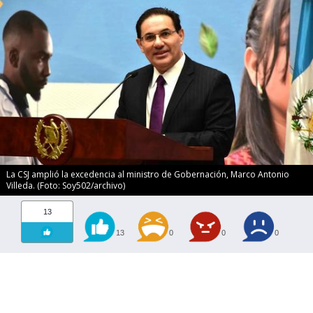
La CSJ amplió la excedencia al ministro de Gobernación, Marco Antonio
Villeda. (Foto: Soy502/archivo)
13
13
0
0
0