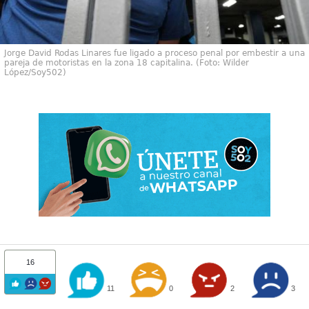
Jorge David Rodas Linares fue ligado a proceso penal por embestir a una
pareja de motoristas en la zona 18 capitalina. (Foto: Wilder
López/Soy502)
16
11
0
2
3