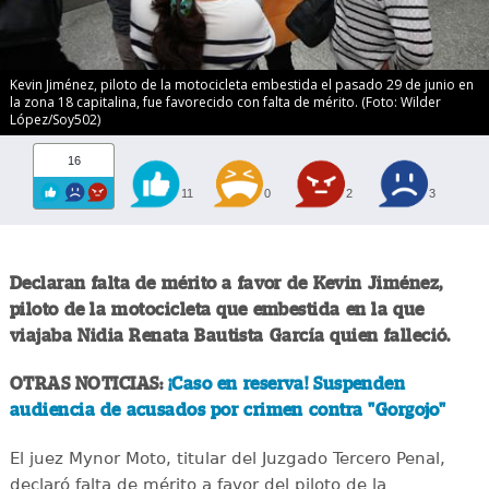
Kevin Jiménez, piloto de la motocicleta embestida el pasado 29 de junio en
la zona 18 capitalina, fue favorecido con falta de mérito. (Foto: Wilder
López/Soy502)
16
11
0
2
3
Declaran falta de mérito a favor de Kevin Jiménez,
piloto de la motocicleta que embestida en la que
viajaba Nidia Renata Bautista García quien falleció.
OTRAS NOTICIAS:
¡Caso en reserva! Suspenden
audiencia de acusados por crimen contra "Gorgojo"
El juez Mynor Moto, titular del Juzgado Tercero Penal,
declaró falta de mérito a favor del piloto de la