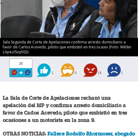
Sala Segunda de Corte de Apelaciones confirma arresto domiciliario a
favor de Carlos Acevedo, piloto que embistió en tres ocasio (Foto: Wilder
López/Soy502)
20
1
0
18
1
La Sala de Corte de Apelaciones rechazó una
apelación del MP y confirma arresto domiciliario a
favor de Carlos Acevedo, piloto que embistió en tres
ocasiones a un motorista en la zona 9.
OTRAS NOTICIAS:
Fallece Rodolfo Rhormoser, abogado