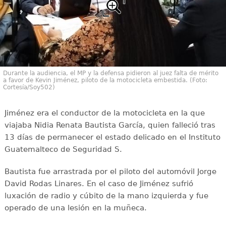
Durante la audiencia, el MP y la defensa pidieron al juez falta de mérito
a favor de Kevin Jiménez, piloto de la motocicleta embestida. (Foto:
Cortesía/Soy502)
Jiménez era el conductor de la motocicleta en la que
viajaba Nidia Renata Bautista García, quien falleció tras
13 días de permanecer el estado delicado en el Instituto
Guatemalteco de Seguridad S.
Bautista fue arrastrada por el piloto del automóvil Jorge
David Rodas Linares. En el caso de Jiménez sufrió
luxación de radio y cúbito de la mano izquierda y fue
operado de una lesión en la muñeca.