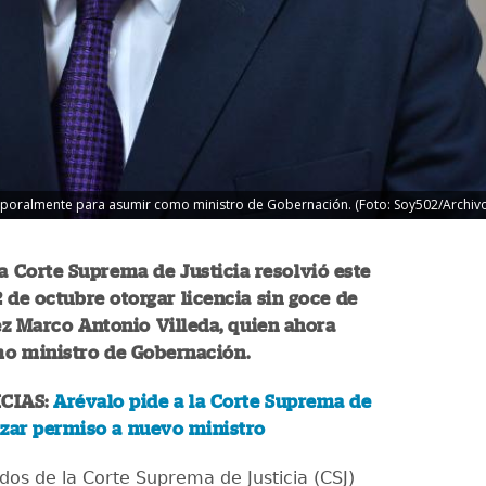
emporalmente para asumir como ministro de Gobernación. (Foto: Soy502/Archivo
la Corte Suprema de Justicia resolvió este
 de octubre otorgar licencia sin goce de
uez Marco Antonio Villeda, quien ahora
o ministro de Gobernación.
CIAS:
Arévalo pide a la Corte Suprema de
lizar permiso a nuevo ministro
dos de la Corte Suprema de Justicia (CSJ)