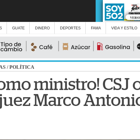
VERS
S
GUATE
DINERO
DEPORTES
FAMA
VIDA Y ESTILO
AS
/
POLÍTICA
omo ministro! CSJ 
 juez Marco Antonio