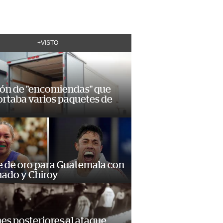
+VISTO
ión de "encomiendas" que
ortaba varios paquetes de
e de oro para Guatemala con
ado y Chiroy
s posteriores al ataque