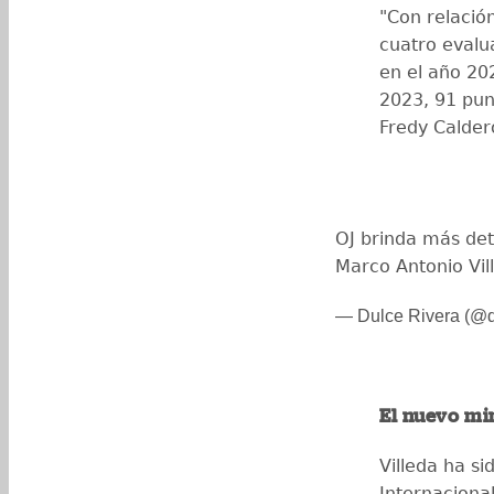
"Con relació
cuatro evalu
en el año 202
2023, 91 pun
Fredy Calder
OJ brinda más det
Marco Antonio Vil
— Dulce Rivera (@
El nuevo mi
Villeda ha si
Internaciona