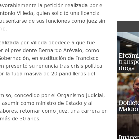
avorablemente la petición realizada por el
tonio Villeda, quien solicitó una licencia
 ausentarse de sus funciones como juez sin
rio.
realizada por Villeda obedece a que fue
r el presidente Bernardo Arévalo, como
El cam
Gobernación, en sustitución de Francisco
transp
n presentó su renuncia tras crisis política
droga
r la fuga masiva de 20 pandilleros del
miso, concedido por el Organismo Judicial,
Doblet
á asumir como ministro de Estado y al
Maldon
 labores, retomar como juez, una carrera en
 más de 30 años.
Imágene