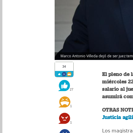
Marco Antonio Villeda dejó de ser juez t
34
El pleno de 
miércoles 22
salario al j
27
asumirá com
1
OTRAS NOTI
Justicia agi
1
Los magistra