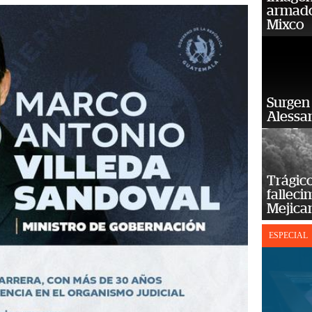
armado
Mixco
Surgen 
Alessan
Trágico
falleci
Mejica
ESPECIAL