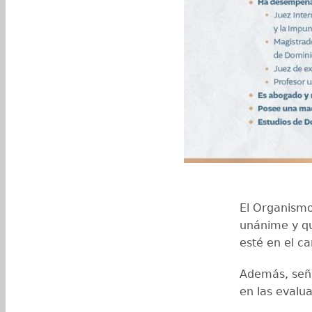
El Organismo 
unánime y qu
esté en el c
Además, señal
en las evalu