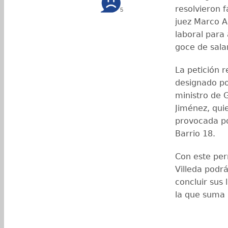
resolvieron f
5
juez Marco An
laboral para
goce de sala
La petición 
designado po
ministro de 
Jiménez, quie
provocada po
Barrio 18.
Con este per
Villeda podr
concluir sus
la que suma