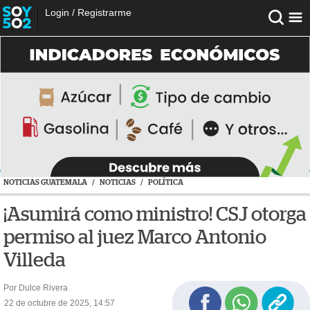
Login
/
Registrarme
NOTICIAS GUATEMALA
/
NOTICIAS
/
POLÍTICA
¡Asumirá como ministro! CSJ otorga
permiso al juez Marco Antonio
Villeda
Por Dulce Rivera
22 de octubre de 2025, 14:57