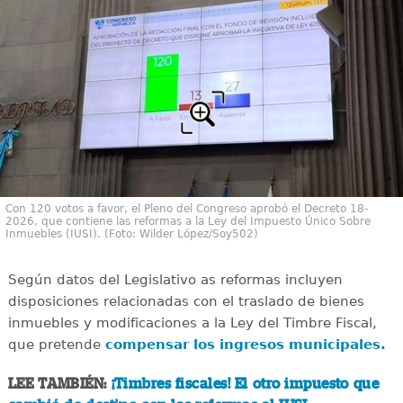
Con 120 votos a favor, el Pleno del Congreso aprobó el Decreto 18-
2026, que contiene las reformas a la Ley del Impuesto Único Sobre
Inmuebles (IUSI). (Foto: Wilder López/Soy502)
Según datos del Legislativo as reformas incluyen
disposiciones relacionadas con el traslado de bienes
inmuebles y modificaciones a la Ley del Timbre Fiscal,
que pretende
compensar los ingresos municipales.
LEE TAMBIÉN:
¡Timbres fiscales! El otro impuesto que