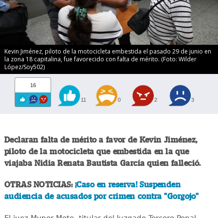
Kevin Jiménez, piloto de la motocicleta embestida el pasado 29 de junio en
la zona 18 capitalina, fue favorecido con falta de mérito. (Foto: Wilder
López/Soy502)
16
11
0
2
3
Declaran falta de mérito a favor de Kevin Jiménez,
piloto de la motocicleta que embestida en la que
viajaba Nidia Renata Bautista García quien falleció.
OTRAS NOTICIAS:
¡Caso en reserva! Suspenden
audiencia de acusados por crimen contra "Gorgojo"