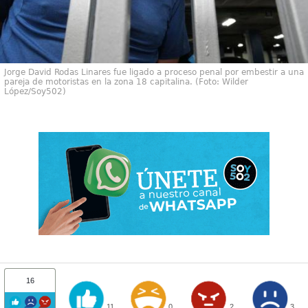
Jorge David Rodas Linares fue ligado a proceso penal por embestir a una
pareja de motoristas en la zona 18 capitalina. (Foto: Wilder
López/Soy502)
16
11
0
2
3