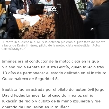
Durante la audiencia, el MP y la defensa pidieron al juez falta de mérito
a favor de Kevin Jiménez, piloto de la motocicleta embestida. (Foto:
Cortesía/Soy502)
Jiménez era el conductor de la motocicleta en la que
viajaba Nidia Renata Bautista García, quien falleció tras
13 días de permanecer el estado delicado en el Instituto
Guatemalteco de Seguridad S.
Bautista fue arrastrada por el piloto del automóvil Jorge
David Rodas Linares. En el caso de Jiménez sufrió
luxación de radio y cúbito de la mano izquierda y fue
operado de una lesión en la muñeca.