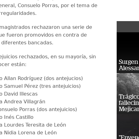
general, Consuelo Porras, por el tema de
rregularidades.
magistrados rechazaron una serie de
que fueron promovidos en contra de
 diferentes bancadas.
ejuicios rechazados, en su mayoría, sin
Surgen 
ocer están:
Alessan
o Allan Rodríguez (dos antejucios)
o Samuel Pérez (tres antejuicios)
o David Illescas
Trágico
a Andrea Villagrán
falleci
Mejica
onsuelo Porras (dos antejuicios)
o Inés Castillo
a Lourdes Teresita de León
a Nidia Lorena de León
"Enven