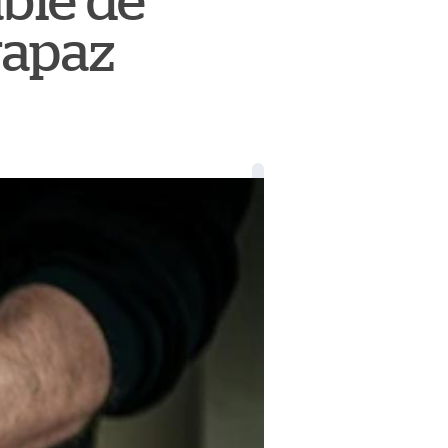
ble de
rapaz