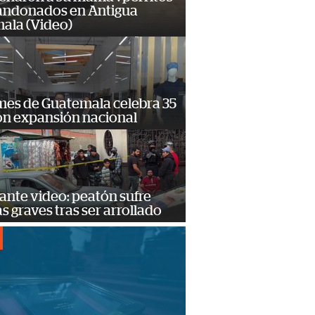
andonados en Antigua
ala (Video)
mes de Guatemala celebra 35
on expansión nacional
ante video: peatón sufre
s graves tras ser arrollado