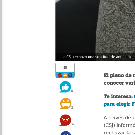
La CSJ. rechazó una solicitud de antejuicio 
38
El pleno de 
conocer vari
0
Te interesa:
para elegir 
3
A través de 
32
(CSJ) inform
rechazar la s