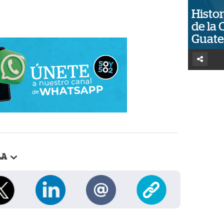
Histor
de la 
Guat
LA