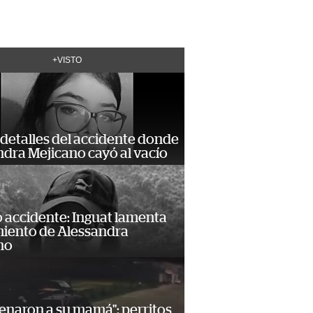
+VISTO
detalles del accidente donde
dra Mejicano cayó al vacío
 accidente: Inguat lamenta
miento de Alessandra
no
enaron a su mamá": perritos