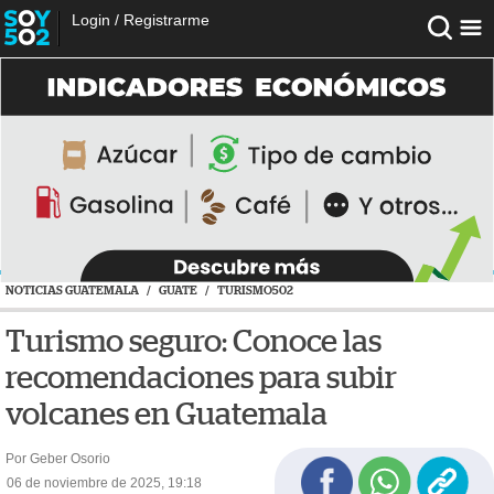
Login
/
Registrarme
NOTICIAS GUATEMALA
/
GUATE
/
TURISMO502
Turismo seguro: Conoce las
recomendaciones para subir
volcanes en Guatemala
Por Geber Osorio
06 de noviembre de 2025, 19:18