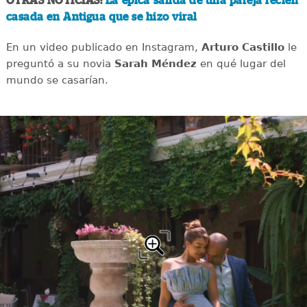
OTRAS NOTICIAS:
La épica salida de una pareja recién
casada en Antigua que se hizo viral
En un video publicado en Instagram,
Arturo Castillo
le
preguntó a su novia
Sarah Méndez
en qué lugar del
mundo se casarían.