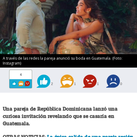
A través de las redes la pareja anunció su boda en Guatemala. (Foto:
Instagram)
4
2
1
1
0
Una pareja de República Dominicana lanzó una
curiosa invitación revelando que se casaría en
Guatemala.