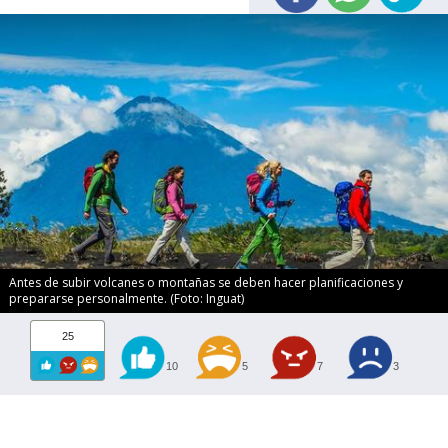
Antes de subir volcanes o montañas se deben hacer planificaciones y
prepararse personalmente. (Foto: Inguat)
25
10
5
7
3