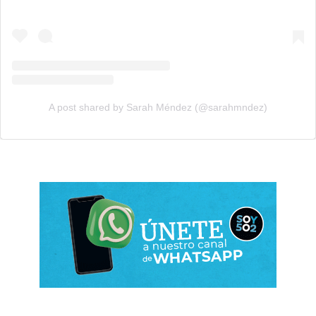
A post shared by Sarah Méndez (@sarahmndez)