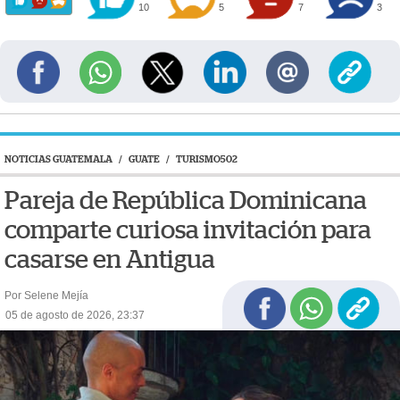
10
5
7
3
NOTICIAS GUATEMALA
/
GUATE
/
TURISMO502
Pareja de República Dominicana
comparte curiosa invitación para
casarse en Antigua
Por Selene Mejía
05 de agosto de 2026, 23:37