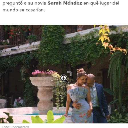
preguntó a su novia
Sarah Méndez
en qué lugar del
mundo se casarían.
Foto: Instagram.