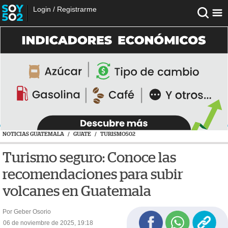
Login
/
Registrarme
NOTICIAS GUATEMALA
/
GUATE
/
TURISMO502
Turismo seguro: Conoce las
recomendaciones para subir
volcanes en Guatemala
Por Geber Osorio
06 de noviembre de 2025, 19:18