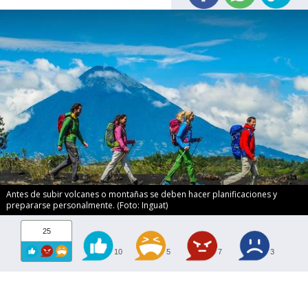
Antes de subir volcanes o montañas se deben hacer planificaciones y
prepararse personalmente. (Foto: Inguat)
25
10
5
7
3