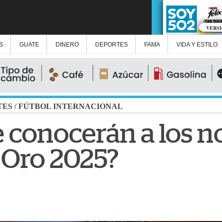
VERS
S
GUATE
DINERO
DEPORTES
FAMA
VIDA Y ESTILO
TES
/
FÚTBOL INTERNACIONAL
 conocerán a los 
 Oro 2025?