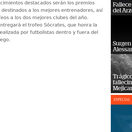
cimientos destacados serán los premios
Fallece
, destinados a los mejores entrenadores, así
del Ar
feos a los dos mejores clubes del año.
ntregará el trofeo Sócrates, que honra la
realizada por futbolistas dentro y fuera del
uego.
Surgen 
Alessan
Trágico
falleci
Mejica
ESPECIAL