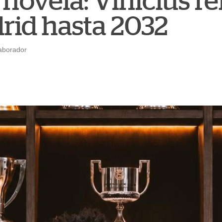
 novela: Vinicius 
drid hasta 2032
aborador