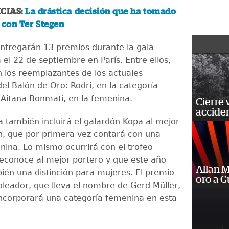
CIAS:
La drástica decisión que ha tomado
 con Ter Stegen
 entregarán 13 premios durante la gala
 el 22 de septiembre en París. Entre ellos,
 los reemplazantes de los actuales
el Balón de Oro: Rodri, en la categoría
 Aitana Bonmatí, en la femenina.
Cierre 
acciden
 también incluirá el galardón Kopa al mejor
n, que por primera vez contará con una
nina. Lo mismo ocurrirá con el trofeo
reconoce al mejor portero y que este año
Allan 
én una distinción para mujeres. El premio
oro a 
leador, que lleva el nombre de Gerd Müller,
ncorporará una categoría femenina en esta