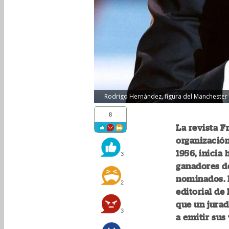
Rodrigo Hernández, figura del Manchester Ci
8
La revista F
organización
1956, inicia
3
ganadores de
nominados. L
2
editorial de 
que un jurad
3
a emitir sus