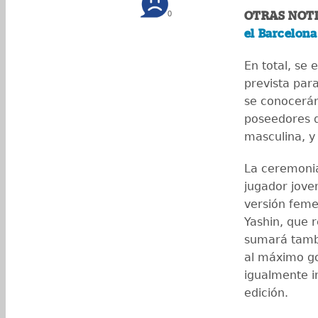
0
OTRAS NOTI
el Barcelona
En total, se
prevista para
se conocerán
poseedores d
masculina, y
La ceremonia
jugador jove
versión feme
Yashin, que 
sumará tambi
al máximo go
igualmente i
edición.