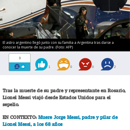
El astro argentino llegó junto con su familia a Argentina tras darse a
conocer la muerte de su padre. (Foto: AFP)
3
1
0
0
2
Tras la muerte de su padre y representante en Rosario,
Lionel Messi
viajó desde Estados Unidos para el
sepelio.
EN CONTEXTO:
Muere Jorge Messi, padre y pilar de
Lionel Messi, a los 68 años