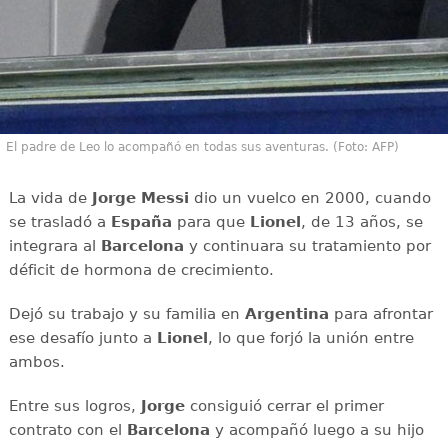
El padre de Leo lo acompañó en todas sus aventuras. (Foto: AFP)
La vida de
Jorge Messi
dio un vuelco en 2000, cuando
se trasladó a
España
para que
Lionel
, de 13 años, se
integrara al
Barcelona
y continuara su tratamiento por
déficit de hormona de crecimiento.
Dejó su trabajo y su familia en
Argentina
para afrontar
ese desafío junto a
Lionel
, lo que forjó la unión entre
ambos.
Entre sus logros,
Jorge
consiguió cerrar el primer
contrato con el
Barcelona
y acompañó luego a su hijo