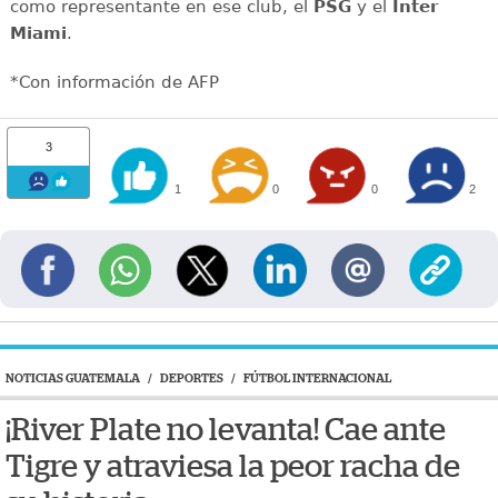
como representante en ese club, el
PSG
y el
Inter
Miami
.
*Con información de AFP
3
1
0
0
2
NOTICIAS GUATEMALA
/
DEPORTES
/
FÚTBOL INTERNACIONAL
¡River Plate no levanta! Cae ante
Tigre y atraviesa la peor racha de