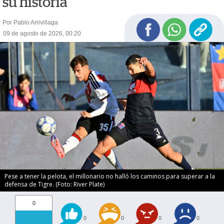
su historia
Por Pablo Arrivillaga
09 de agosto de 2026, 00:20
Pese a tener la pelota, el millonario no halló los caminos para superar a la
defensa de Tigre. (Foto: River Plate)
0
0
0
0
0