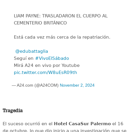
LIAM PAYNE: TRASLADARON EL CUERPO AL
CEMENTERIO BRITÁNICO
Está cada vez más cerca de la repatriación.
️
@edubattaglia
Seguí en
#VivoElSábado
Mirá A24 en vivo por Youtube
pic.twitter.com/W8uEsR09th
— A24.com (@A24COM)
November 2, 2024
Tragedia
El suceso ocurrió en el
Hotel CasaSur Palermo
el 16
de octubre, lo que dio inicio a una investigación que se