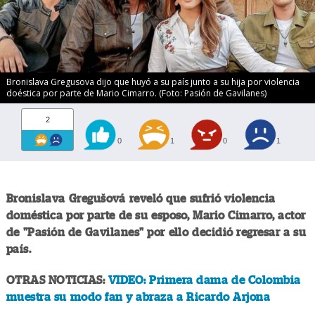
Bronislava Gregusova dijo que huyó a su país junto a su hija por violencia
doéstica por parte de Mario Cimarro. (Foto: Pasión de Gavilanes)
2
0
1
0
1
Bronislava Gregušová reveló que sufrió violencia
doméstica por parte de su esposo, Mario Cimarro, actor
de "Pasión de Gavilanes" por ello decidió regresar a su
país.
OTRAS NOTICIAS:
VIDEO: Primera dama de Colombia
muestra su modo fan y abraza a Ricardo Arjona