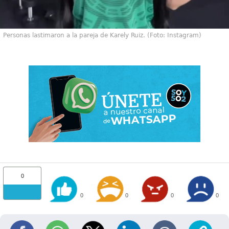
Personas lastimaron a la pareja de Karely Ruiz. (Foto: Instagram)
0
0
0
0
0