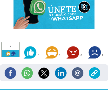
2
0
1
0
1