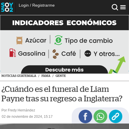
Login
/
Registrarme
NOTICIAS GUATEMALA
/
FAMA
/
GENTE
¿Cuándo es el funeral de Liam
Payne tras su regreso a Inglaterra?
Por Fredy Hernández
02 de noviembre de 2024, 15:17