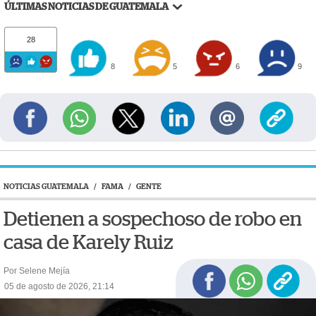
ÚLTIMAS NOTICIAS DE GUATEMALA
28
8
5
6
9
NOTICIAS GUATEMALA
/
FAMA
/
GENTE
Detienen a sospechoso de robo en
casa de Karely Ruiz
Por Selene Mejía
05 de agosto de 2026, 21:14