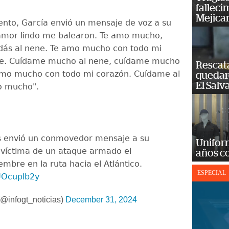
falleci
Mejica
to, García envió un mensaje de voz a su
amor lindo me balearon. Te amo mucho,
idás al nene. Te amo mucho con todo mi
ste. Cuídame mucho al nene, cuídame mucho
Rescat
amo mucho con todo mi corazón. Cuídame al
quedaro
El Salv
o mucho".
us envió un conmovedor mensaje a su
Unifor
 víctima de un ataque armado el
años c
mbre en la ruta hacia el Atlántico.
ESPECIAL
4UOcuplb2y
@infogt_noticias)
December 31, 2024