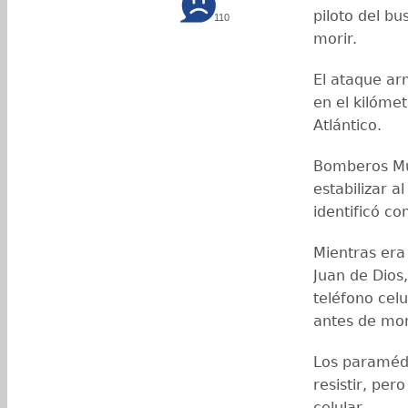
piloto del b
110
morir.
El ataque ar
en el kilóme
Atlántico.
Bomberos Mun
estabilizar a
identificó c
Mientras era
Juan de Dios,
teléfono cel
antes de mor
Los paramédi
resistir, per
celular.