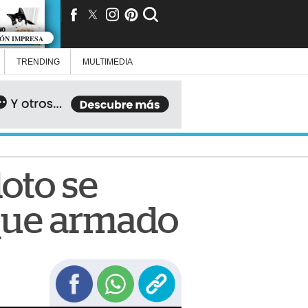
IÓN IMPRESA
TRENDING
MULTIMEDIA
loto se
aque armado