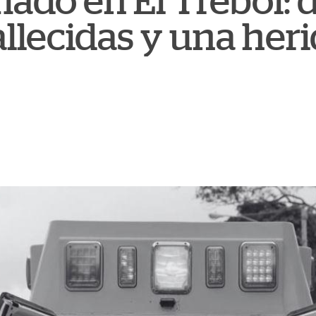
ado en El Trébol: 
llecidas y una heri