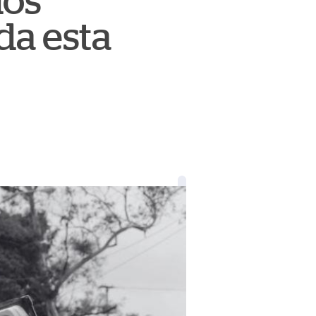
dos
da esta