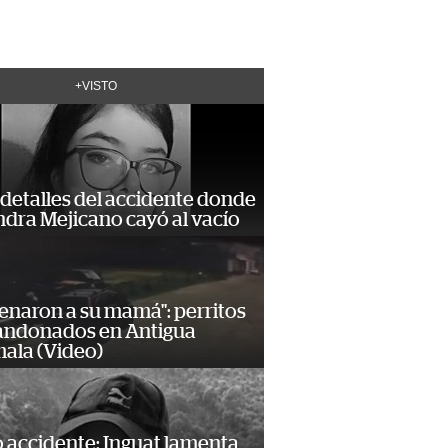
+VISTO
detalles del accidente donde
dra Mejicano cayó al vacío
enaron a su mamá": perritos
andonados en Antigua
ala (Video)
 accidente: Inguat lamenta