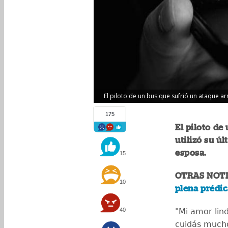
El piloto de un bus que sufrió un ataque a
175
El piloto de
utilizó su ú
esposa.
15
OTRAS NOTI
10
plena prédic
40
"Mi amor lin
cuidás mucho