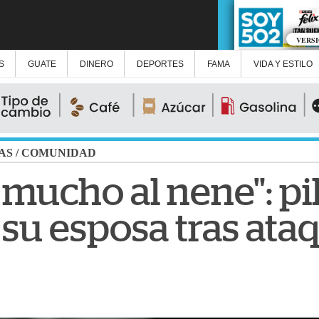
VERS
S
GUATE
DINERO
DEPORTES
FAMA
VIDA Y ESTILO
AS
/
COMUNIDAD
mucho al nene": pi
 su esposa tras at