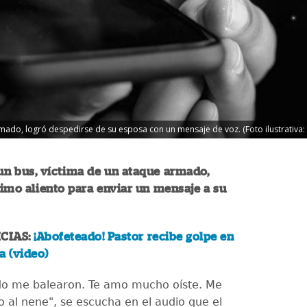
rmado, logró despedirse de su esposa con un mensaje de voz. (Foto ilustrativa: 
 un bus, víctima de un ataque armado,
ltimo aliento para enviar un mensaje a su
CIAS:
¡Abofeteado! Pastor recibe golpe en
a (video)
do me balearon. Te amo mucho oíste. Me
 al nene", se escucha en el audio que el