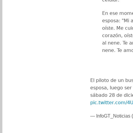
En ese momen
esposa: "Mi 
oíste. Me cu
corazón, oí
al nene. Te 
nene. Te am
El piloto de un b
esposa, luego ser
sábado 28 de dicie
pic.twitter.com/
— InfoGT_Noticias (