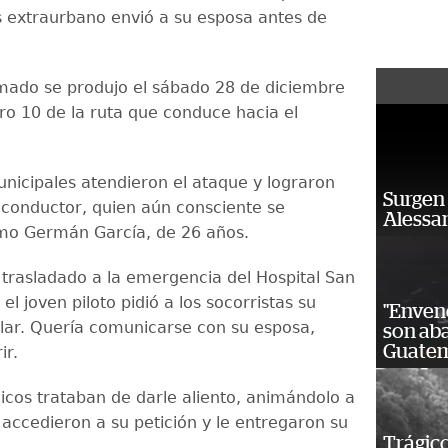
us extraurbano envió a su esposa antes de
mado se produjo el sábado 28 de diciembre
tro 10 de la ruta que conduce hacia el
icipales atendieron el ataque y lograron
Surgen 
l conductor, quien aún consciente se
Alessan
omo Germán García, de 26 años.
 trasladado a la emergencia del Hospital San
 el joven piloto pidió a los socorristas su
"Enven
ular. Quería comunicarse con su esposa,
son ab
Guatem
ir.
cos trataban de darle aliento, animándolo a
o accedieron a su petición y le entregaron su
Trágico