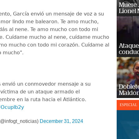
Muere J
Lionel 
to, García envió un mensaje de voz a su
amor lindo me balearon. Te amo mucho,
idás al nene. Te amo mucho con todo mi
ste. Cuídame mucho al nene, cuídame mucho
amo mucho con todo mi corazón. Cuídame al
Ataque
conduct
o mucho".
us envió un conmovedor mensaje a su
Doblet
 víctima de un ataque armado el
Maldon
mbre en la ruta hacia el Atlántico.
ESPECIAL
4UOcuplb2y
@infogt_noticias)
December 31, 2024