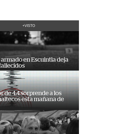
+VISTO
 armado en Escuintla deja
fallecidos
 de 4.4 sorprende a los
altecos esta mañana de
o