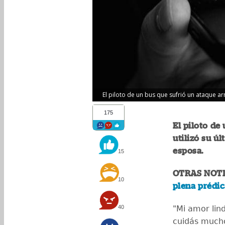
El piloto de un bus que sufrió un ataque a
175
El piloto de
utilizó su ú
esposa.
15
OTRAS NOTI
10
plena prédic
40
"Mi amor lin
cuidás mucho