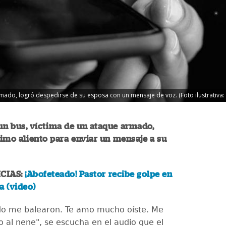
rmado, logró despedirse de su esposa con un mensaje de voz. (Foto ilustrativa: 
 un bus, víctima de un ataque armado,
ltimo aliento para enviar un mensaje a su
CIAS:
¡Abofeteado! Pastor recibe golpe en
a (video)
do me balearon. Te amo mucho oíste. Me
 al nene", se escucha en el audio que el