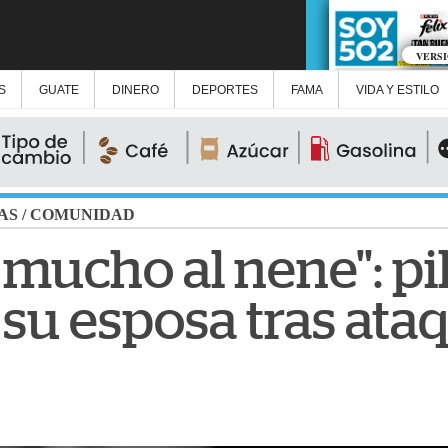
VERS
S
GUATE
DINERO
DEPORTES
FAMA
VIDA Y ESTILO
AS
/
COMUNIDAD
mucho al nene": pi
 su esposa tras at