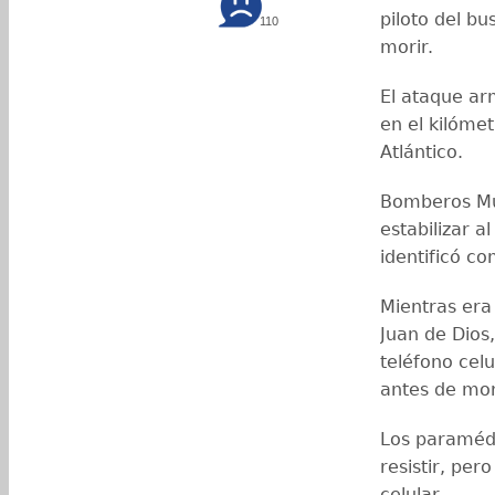
piloto del b
110
morir.
El ataque ar
en el kilóme
Atlántico.
Bomberos Mun
estabilizar a
identificó c
Mientras era
Juan de Dios,
teléfono cel
antes de mor
Los paramédi
resistir, per
celular.