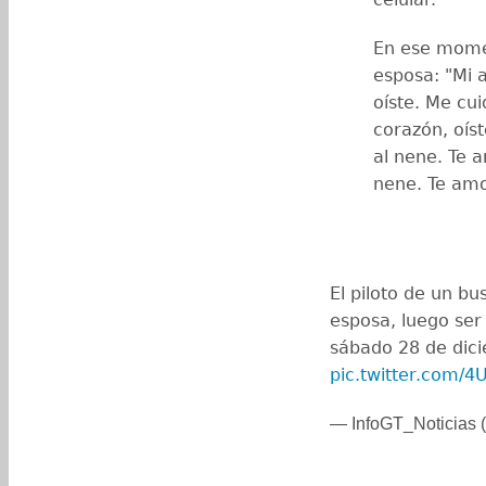
En ese momen
esposa: "Mi 
oíste. Me cu
corazón, oí
al nene. Te 
nene. Te am
El piloto de un b
esposa, luego ser
sábado 28 de dicie
pic.twitter.com/
— InfoGT_Noticias (