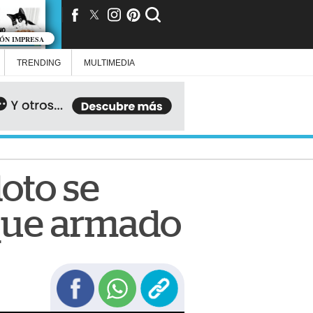
IÓN IMPRESA
TRENDING
MULTIMEDIA
loto se
aque armado