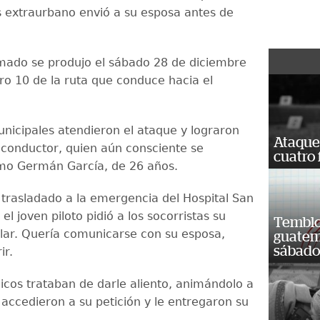
us extraurbano envió a su esposa antes de
mado se produjo el sábado 28 de diciembre
tro 10 de la ruta que conduce hacia el
icipales atendieron el ataque y lograron
Ataque
l conductor, quien aún consciente se
cuatro 
omo Germán García, de 26 años.
 trasladado a la emergencia del Hospital San
 el joven piloto pidió a los socorristas su
Temblor
ular. Quería comunicarse con su esposa,
guatem
sábad
ir.
cos trataban de darle aliento, animándolo a
o accedieron a su petición y le entregaron su