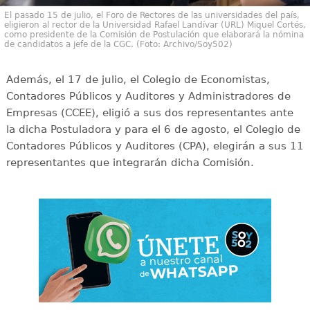
El pasado 15 de julio, el Foro de Rectores de las universidades del país,
eligieron al rector de la Universidad Rafael Landívar (URL) Miquel Cortés,
como presidente de la Comisión de Postulación que elaborará la nómina
de candidatos a jefe de la CGC. (Foto: Archivo/Soy502)
Además, el 17 de julio, el Colegio de Economistas,
Contadores Públicos y Auditores y Administradores de
Empresas (CCEE), eligió a sus dos representantes ante
la dicha Postuladora y para el 6 de agosto, el Colegio de
Contadores Públicos y Auditores (CPA), elegirán a sus 11
representantes que integrarán dicha Comisión.