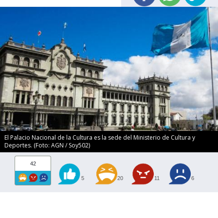
El Palacio Nacional de la Cultura es la sede del Ministerio de Cultura y
Deportes. (Foto: AGN / Soy502)
42
5
20
11
6