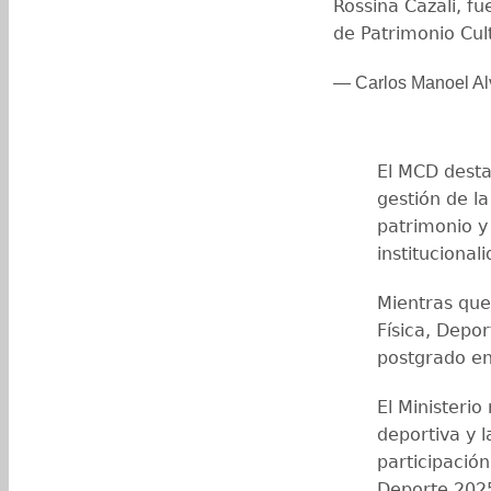
Rossina Cazali, f
de Patrimonio Cul
— Carlos Manoel Al
El MCD desta
gestión de la
patrimonio y
institucionali
Mientras que
Física, Depo
postgrado en
El Ministerio
deportiva y l
participación
Deporte 202