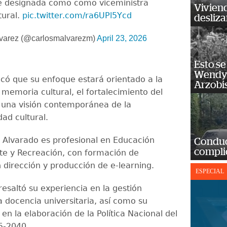
ue designada como como viceministra
Vivien
tural.
pic.twitter.com/ra6UPl5Ycd
desliz
varez (@carlosmalvarezm)
April 23, 2026
Esto se
Wendy 
có que su enfoque estará orientado a la
Arzobi
 memoria cultural, el fortalecimiento del
 una visión contemporánea de la
dad cultural.
 Alvarado es profesional en Educación
Conduct
complic
rte y Recreación, con formación de
 dirección y producción de e-learning.
ESPECIAL
 resaltó su experiencia en la gestión
a docencia universitaria, así como su
 en la elaboración de la Política Nacional del
5-2040.