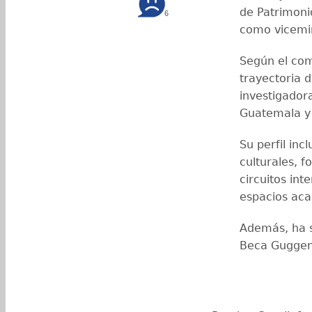
de Patrimonio
6
como vicemin
Según el com
trayectoria 
investigador
Guatemala y 
Su perfil inc
culturales, 
circuitos in
espacios ac
Además, ha s
Beca Guggenh