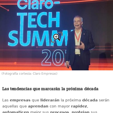
(Fotografía cortesía: Claro Empresas)
Las tendencias que marcarán la próxima década
Las
empresas
que
liderarán
la próxima
década
serán
aquellas que
aprendan
con mayor
rapidez
,
automaticen
mejor sus
procesos
,
protejan
sus