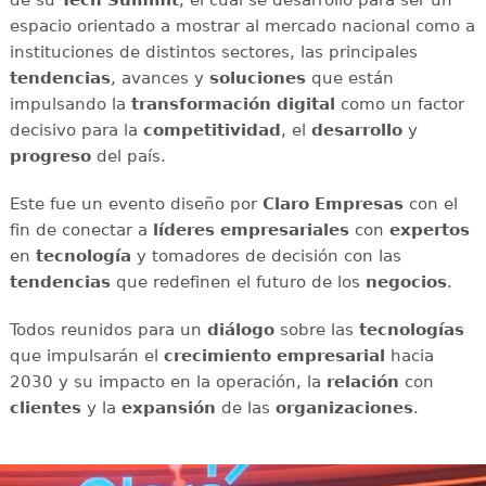
de su
Tech Summit
, el cual se desarrolló para ser un
espacio orientado a mostrar al mercado nacional como a
instituciones de distintos sectores, las principales
tendencias
, avances y
soluciones
que están
impulsando la
transformación digital
como un factor
decisivo para la
competitividad
, el
desarrollo
y
progreso
del país.
Este fue un evento diseño por
Claro Empresas
con el
fin de conectar a
líderes empresariales
con
expertos
en
tecnología
y tomadores de decisión con las
tendencias
que redefinen el futuro de los
negocios
.
Todos reunidos para un
diálogo
sobre las
tecnologías
que impulsarán el
crecimiento empresarial
hacia
2030 y su impacto en la operación, la
relación
con
clientes
y la
expansión
de las
organizaciones
.