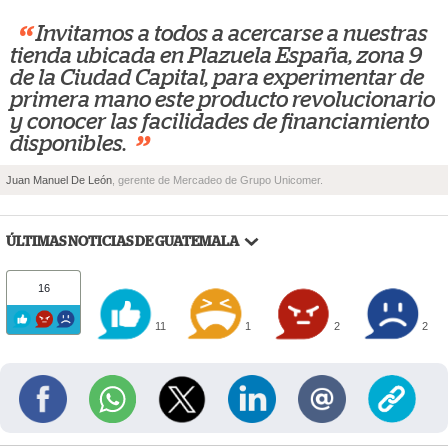
“
Invitamos a todos a acercarse a nuestras
tienda ubicada en Plazuela España, zona 9
de la Ciudad Capital, para experimentar de
primera mano este producto revolucionario
y conocer las facilidades de financiamiento
”
disponibles.
Juan Manuel De León
, gerente de Mercadeo de Grupo Unicomer.
ÚLTIMAS NOTICIAS DE GUATEMALA
16
11
1
2
2