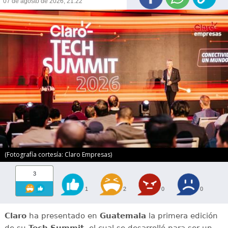
07 de agosto de 2026, 21:22
(Fotografía cortesía: Claro Empresas)
3
1
2
0
0
Claro
ha presentado en
Guatemala
la primera edición