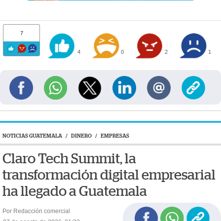
7
4
0
2
1
NOTICIAS GUATEMALA
/
DINERO
/
EMPRESAS
Claro Tech Summit, la
transformación digital empresarial
ha llegado a Guatemala
Por Redacción comercial