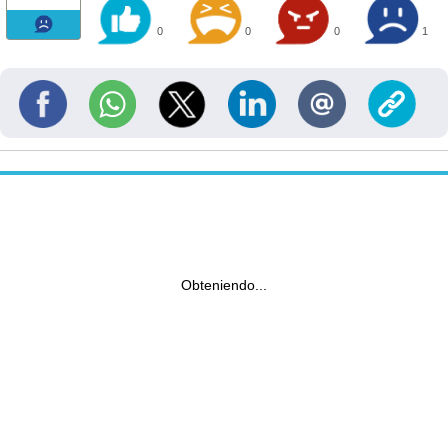
0
0
0
1
Obteniendo...