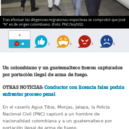
Tras efectuar las diligencias migratorias respectivas se comprobó que José
"N" es de origen colombiano. (Foto: PNC/Soy502)
4
1
0
3
0
Un colombiano y un guatemalteco fueron capturados
por portación ilegal de arma de fuego.
OTRAS NOTICIAS:
Conductor con licencia falsa podría
enfrentar proceso penal
En el caserío Agua Tibia, Monjas, Jalapa, la Policía
Nacional Civil (PNC) capturó a un hombre de
nacionalidad colombiana y a un guatemalteco por
portación ilegal de arma de fuego.