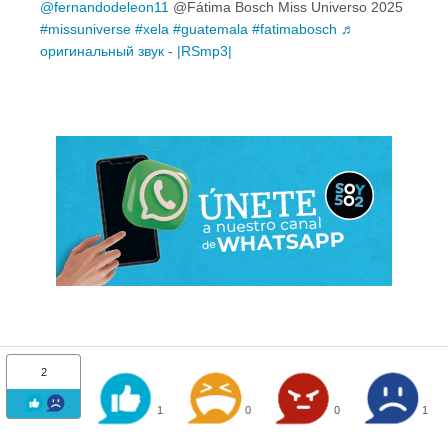
@fernandodeleon11
@Fátima Bosch Miss Universo 2025
#missuniverse
#xela
#guatemala
#fatimabosch
♬
оригинальный звук - |RSmp3|
2
1
0
0
1