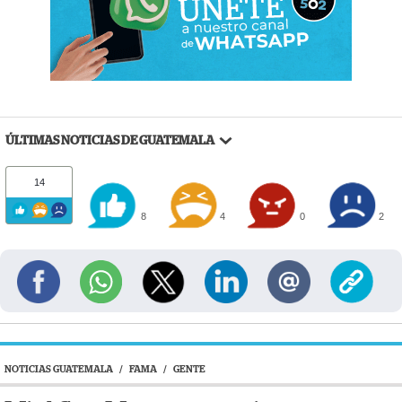
ÚLTIMAS NOTICIAS DE GUATEMALA
14
8
4
0
2
NOTICIAS GUATEMALA
/
FAMA
/
GENTE