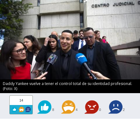
Daddy Yankee vuelve a tener el control total de su identidad profesional.
(Foto: X)
14
8
4
0
2