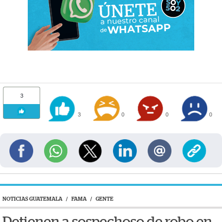
3
3
0
0
0
NOTICIAS GUATEMALA
/
FAMA
/
GENTE
Detienen a sospechoso de robo en