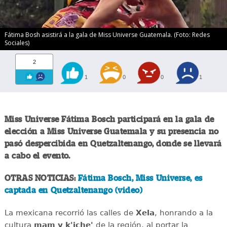
Fátima Bosh asistirá a la gala de Miss Universe Guatemala. (Foto: Redes
Sociales)
2
1
0
0
1
Miss Universe Fátima Bosch participará en la gala de
elección a Miss Universe Guatemala y su presencia no
pasó despercibida en Quetzaltenango, donde se llevará
a cabo el evento.
OTRAS NOTICIAS:
Fátima Bosch, Miss Universe, es
captada en Quetzaltenango (video)
La mexicana recorrió las calles de
Xela
, honrando a la
cultura
mam y k'iche'
de la región, al portar la