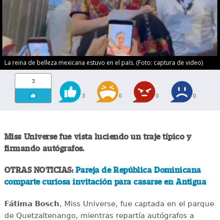
La reina de belleza mexicana estuvo en el país. (Foto: captura de video)
3
3
0
0
0
Miss Universe fue vista luciendo un traje típico y
firmando autógrafos.
OTRAS NOTICIAS:
Pareja de República Dominicana
comparte curiosa invitación para casarse en Antigua
Fátima Bosch
, Miss Universe, fue captada en el parque
de Quetzaltenango, mientras repartía autógrafos a