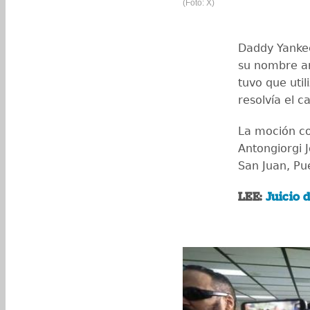
(Foto: X)
Daddy Yankee
su nombre art
tuvo que util
resolvía el c
La moción co
Antongiorgi 
San Juan, Pu
LEE:
Juicio 