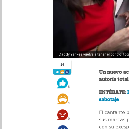
Daddy Yankee vuelve a tener el control tota
14
Un nuevo ac
autoría total
8
ENTÉRATE:
sabotaje
4
El cantante 
0
sus marcas p
con su exesp