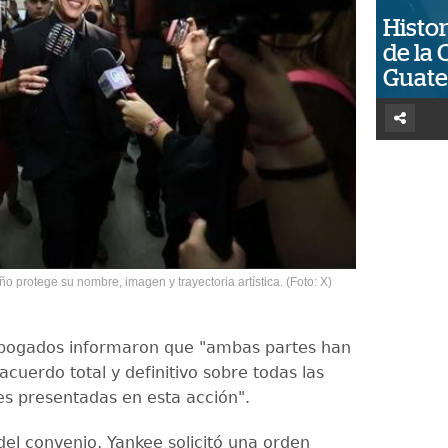
Histor
de la 
Guat
o protege su nombre, imagen y trayectoria artística. (Foto: X)
 abogados informaron que "ambas partes han
acuerdo total y definitivo sobre todas las
s presentadas en esta acción".
el convenio, Yankee solicitó una orden