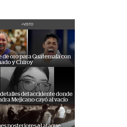
+VISTO
e de oro para Guatemala con
ado y Chiroy
detalles del accidente donde
dra Mejicano cayó al vacío
s posteriores al ataque