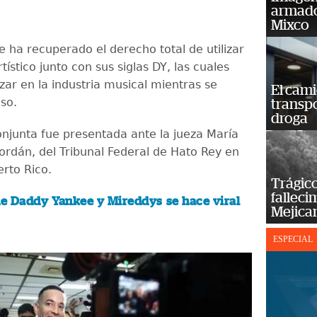
armado
Mixco
 ha recuperado el derecho total de utilizar
ístico junto con sus siglas DY, las cuales
izar en la industria musical mientras se
El cam
aso.
transp
droga
njunta fue presentada ante la jueza María
Jordán, del Tribunal Federal de Hato Rey en
erto Rico.
Trágico
falleci
de Daddy Yankee y Mireddys se hace viral
Mejica
ESPECIAL