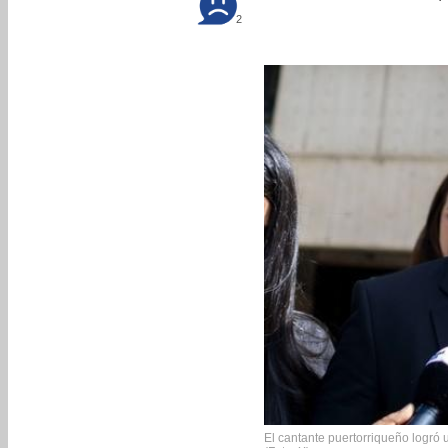
2
El cantante puertorriqueño logró 