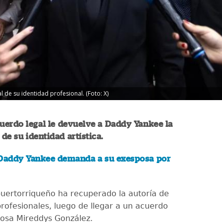
l de su identidad profesional. (Foto: X)
uerdo legal le devuelve a Daddy Yankee la
 de su identidad artística.
Daddy Yankee demanda a su exesposa por
puertorriqueño ha recuperado la autoría de
rofesionales, luego de llegar a un acuerdo
osa Mireddys González.