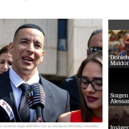
Doblet
Maldon
Surgen 
Alessan
un acuerdo legal definitivo con su exesposa Mireddys González.
Imágene