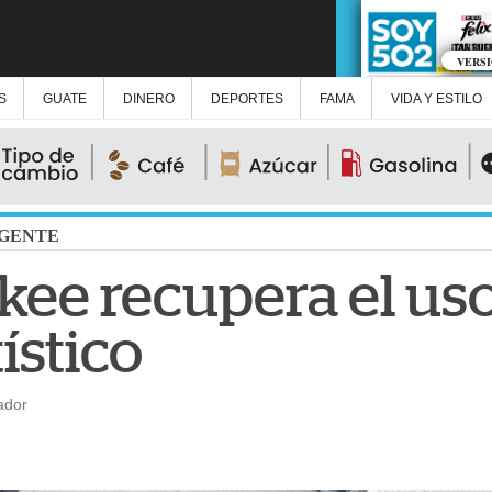
VERS
S
GUATE
DINERO
DEPORTES
FAMA
VIDA Y ESTILO
GENTE
ee recupera el uso
ístico
ador