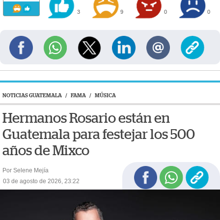
3
9
0
0
NOTICIAS GUATEMALA
/
FAMA
/
MÚSICA
Hermanos Rosario están en
Guatemala para festejar los 500
años de Mixco
Por Selene Mejía
03 de agosto de 2026, 23:22