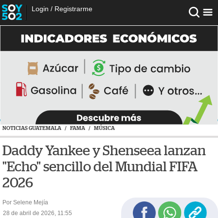
Login
/
Registrarme
NOTICIAS GUATEMALA
/
FAMA
/
MÚSICA
Daddy Yankee y Shenseea lanzan
"Echo" sencillo del Mundial FIFA
2026
Por Selene Mejía
28 de abril de 2026, 11:55