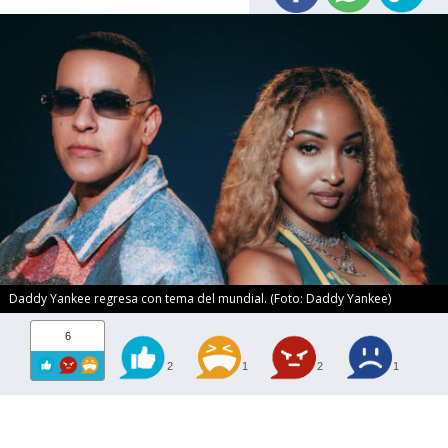
Daddy Yankee regresa con tema del mundial. (Foto: Daddy Yankee)
6
2
1
2
1