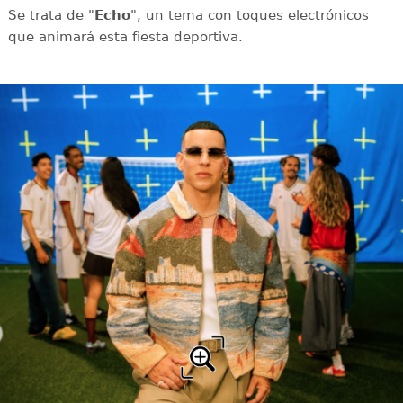
Se trata de "
Echo
", un tema con toques electrónicos
que animará esta fiesta deportiva.