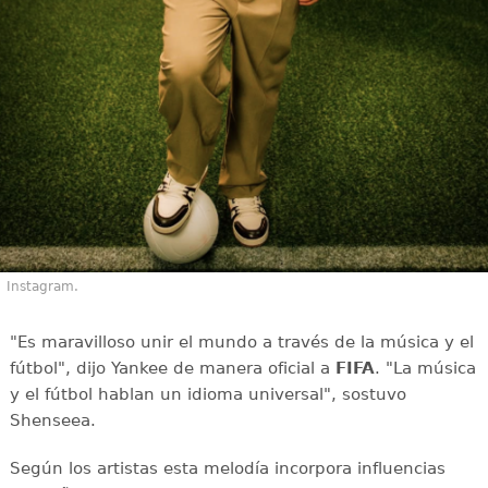
Instagram.
"Es maravilloso unir el mundo a través de la música y el
fútbol", dijo Yankee de manera oficial a
FIFA
. "La música
y el fútbol hablan un idioma universal", sostuvo
Shenseea.
Según los artistas esta melodía incorpora influencias