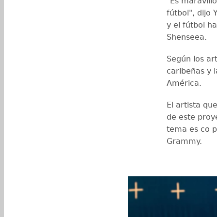
"Es maravillo
fútbol", dijo
y el fútbol h
Shenseea.
Según los art
caribeñas y l
América.
El artista qu
de este proy
tema es co p
Grammy.