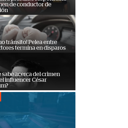
imen de conductor de
ión
no tránsito! Pelea entre
tores termina en disparos
 sabe acerca del crimen
el influencer César
um?