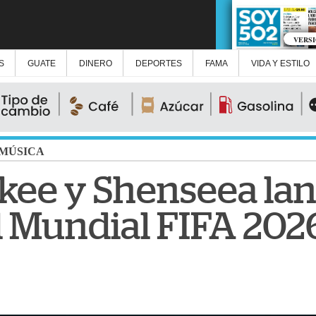
VERS
S
GUATE
DINERO
DEPORTES
FAMA
VIDA Y ESTILO
MÚSICA
ee y Shenseea lan
el Mundial FIFA 202