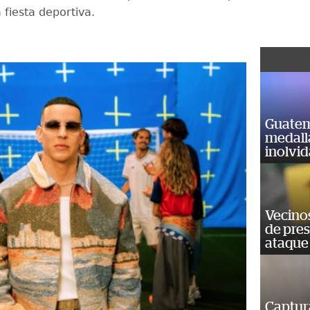
 fiesta deportiva.
Guatem
medall
inolvi
Vecino
de pre
ataque
Captur