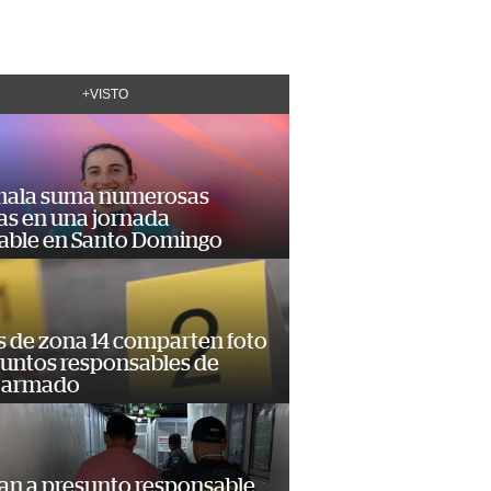
+VISTO
ala suma numerosas
as en una jornada
dable en Santo Domingo
s de zona 14 comparten foto
suntos responsables de
 armado
an a presunto responsable