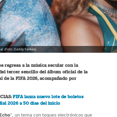
l. (Foto: Daddy Yankee)
 regresa a la música secular con la
el tercer sencillo del álbum oficial de la
l de la FIFA 2026, acompañado por
CIAS:
FIFA lanza nuevo lote de boletos
ial 2026 a 50 días del inicio
Echo
", un tema con toques electrónicos que