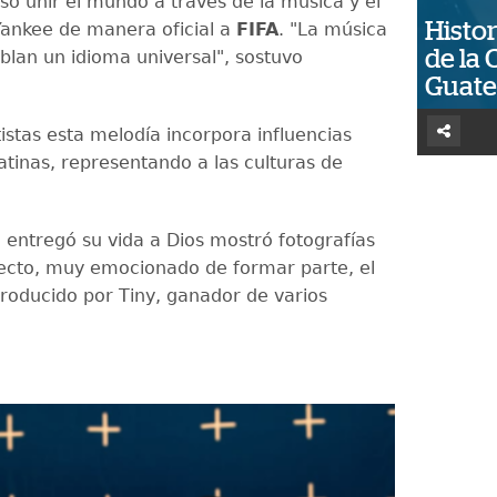
so unir el mundo a través de la música y el
Histor
 Yankee de manera oficial a
FIFA
. "La música
de la 
ablan un idioma universal", sostuvo
Guat
istas esta melodía incorpora influencias
atinas, representando a las culturas de
e entregó su vida a Dios mostró fotografías
ecto, muy emocionado de formar parte, el
roducido por Tiny, ganador de varios