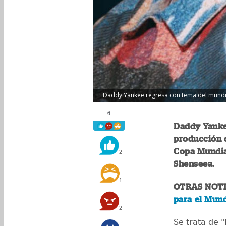
Daddy Yankee regresa con tema del mundia
6
Daddy Yankee
producción d
Copa Mundia
2
Shenseea.
1
OTRAS NOTI
para el Mund
2
Se trata de "