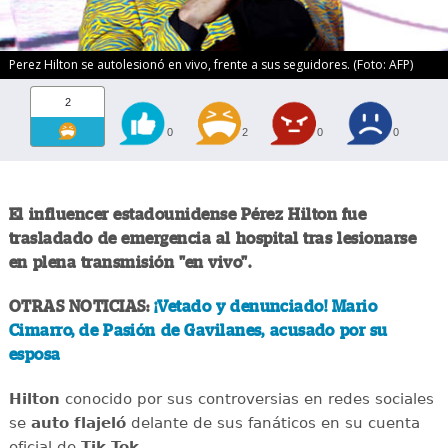
Perez Hilton se autolesionó en vivo, frente a sus seguidores. (Foto: AFP)
2
0
2
0
0
El influencer estadounidense Pérez Hilton fue
trasladado de emergencia al hospital tras lesionarse
en plena transmisión "en vivo".
OTRAS NOTICIAS:
¡Vetado y denunciado! Mario
Cimarro, de Pasión de Gavilanes, acusado por su
esposa
Hilton
conocido por sus controversias en redes sociales
se
auto flajeló
delante de sus fanáticos en su cuenta
oficial de
Tik Tok
.