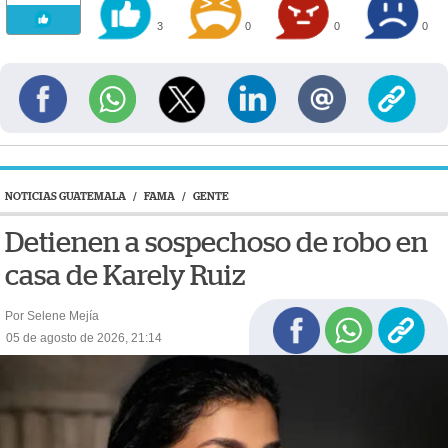
3
0
0
0
NOTICIAS GUATEMALA
/
FAMA
/
GENTE
Detienen a sospechoso de robo en
casa de Karely Ruiz
Por Selene Mejía
05 de agosto de 2026, 21:14