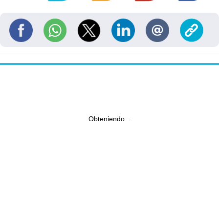
Obteniendo...