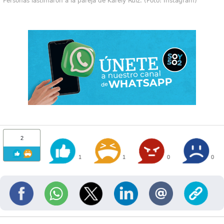
Personas lastimaron a la pareja de Karely Ruiz. (Foto: Instagram)
2
1
1
0
0