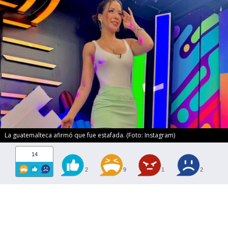
La guatemalteca afirmó que fue estafada. (Foto: Instagram)
14
2
9
1
2