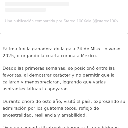
Una publicación compartida por Stereo 100Xela (@stereo100xela)
Fátima fue la ganadora de la gala 74 de Miss Universe
2025, otorgando la cuarta corona a México.
Desde las primeras semanas, se posicionó entre las
favoritas, al demostrar carácter y no permitir que la
callaran y menospreciaran, logrando que varias
aspirantes latinas la apoyaran.
Durante enero de este año, visitó el país, expresando su
admiración por los guatemaltecos, reflejo de
ancestralidad, resiliencia y amabilidad.
"Fue una agenda filantrópica hermosa la que hicieron,