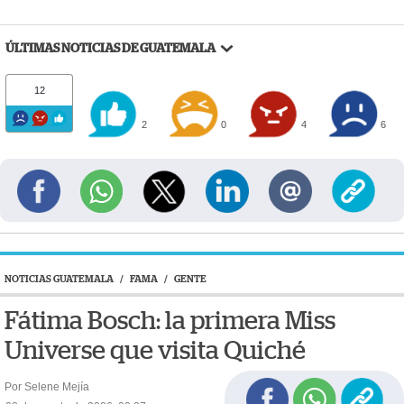
ÚLTIMAS NOTICIAS DE GUATEMALA
12
2
0
4
6
NOTICIAS GUATEMALA
/
FAMA
/
GENTE
Fátima Bosch: la primera Miss
Universe que visita Quiché
Por Selene Mejía