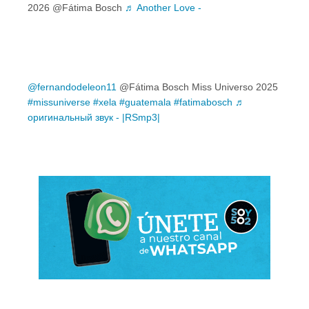
2026 @Fátima Bosch
♬ Another Love -
@fernandodeleon11
@Fátima Bosch Miss Universo 2025
#missuniverse
#xela
#guatemala
#fatimabosch
♬
оригинальный звук - |RSmp3|