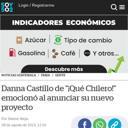
Login
/
Registrarme
NOTICIAS GUATEMALA
/
FAMA
/
GENTE
Danna Castillo de "¡Qué Chilero!"
emocionó al anunciar su nuevo
proyecto
Por Selene Mejía
09 de agosto de 2023, 12:50