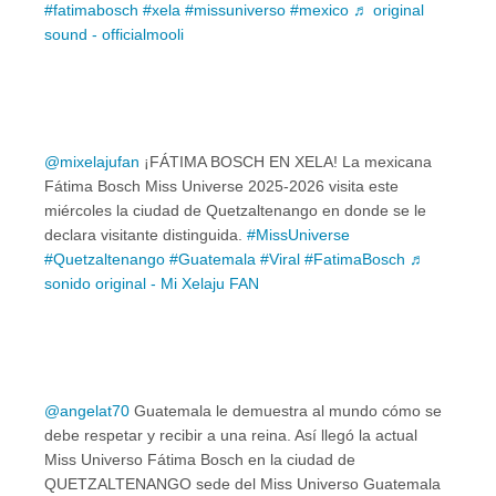
#fatimabosch
#xela
#missuniverso
#mexico
♬ original
sound - officialmooli
@mixelajufan
¡FÁTIMA BOSCH EN XELA! La mexicana
Fátima Bosch Miss Universe 2025-2026 visita este
miércoles la ciudad de Quetzaltenango en donde se le
declara visitante distinguida.
#MissUniverse
#Quetzaltenango
#Guatemala
#Viral
#FatimaBosch
♬
sonido original - Mi Xelaju FAN
@angelat70
Guatemala le demuestra al mundo cómo se
debe respetar y recibir a una reina. Así llegó la actual
Miss Universo Fátima Bosch en la ciudad de
QUETZALTENANGO sede del Miss Universo Guatemala