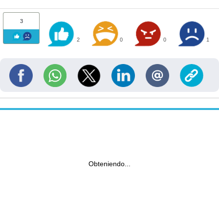
3
2
0
0
1
Obteniendo...