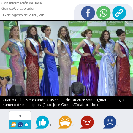
Con información de José
Gómez/Colaborador
06 de agosto de 2026, 20:11
Cuatro de las siete candidatas en la edición 2026 son originarias de igual
número de municipios. (Foto: José Gómez/Colaborador)
6
1
2
1
2