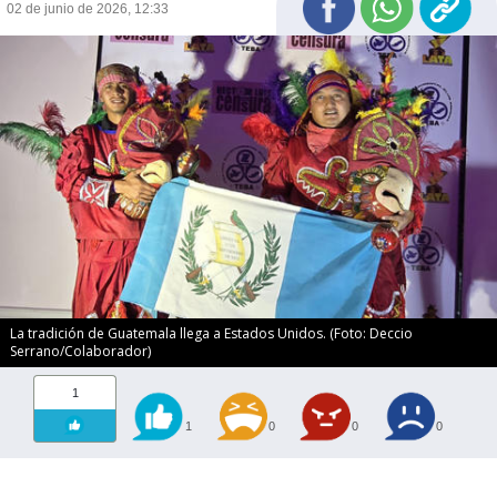
02 de junio de 2026, 12:33
La tradición de Guatemala llega a Estados Unidos. (Foto: Deccio
Serrano/Colaborador)
1
1
0
0
0