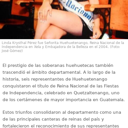
Linda Krysthal Pérez fue Señorita Huehuetenango, Reina Nacional de la
Independencia en Xela y Embajadora de la Belleza en el 2004. (Foto:
José Gómez)
El prestigio de las soberanas huehuetecas también
trascendió el ámbito departamental. A lo largo de la
historia, seis representantes de Huehuetenango
conquistaron el título de Reina Nacional de las Fiestas
de Independencia, celebrado en Quetzaltenango, uno
de los certámenes de mayor importancia en Guatemala.
Estos triunfos consolidaron al departamento como una
de las principales canteras de reinas del país y
fortalecieron el reconocimiento de sus representantes