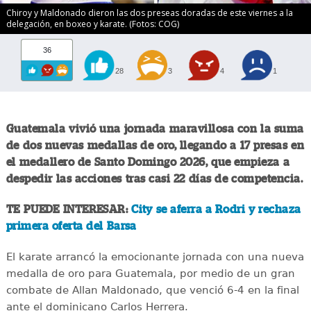
Chiroy y Maldonado dieron las dos preseas doradas de este viernes a la
delegación, en boxeo y karate. (Fotos: COG)
36
28
3
4
1
Guatemala vivió una jornada maravillosa con la suma
de dos nuevas medallas de oro, llegando a 17 presas en
el medallero de Santo Domingo 2026, que empieza a
despedir las acciones tras casi 22 días de competencia.
TE PUEDE INTERESAR:
City se aferra a Rodri y rechaza
primera oferta del Barsa
El karate arrancó la emocionante jornada con una nueva
medalla de oro para Guatemala, por medio de un gran
combate de Allan Maldonado, que venció 6-4 en la final
ante el dominicano Carlos Herrera.