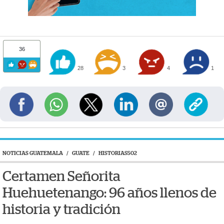
36
28
3
4
1
NOTICIAS GUATEMALA
/
GUATE
/
HISTORIAS502
Certamen Señorita
Huehuetenango: 96 años llenos de
historia y tradición