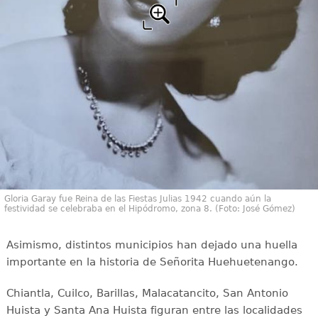
Gloria Garay fue Reina de las Fiestas Julias 1942 cuando aún la
festividad se celebraba en el Hipódromo, zona 8. (Foto: José Gómez)
Asimismo, distintos municipios han dejado una huella
importante en la historia de Señorita Huehuetenango.
Chiantla, Cuilco, Barillas, Malacatancito, San Antonio
Huista y Santa Ana Huista figuran entre las localidades