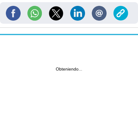
Obteniendo...