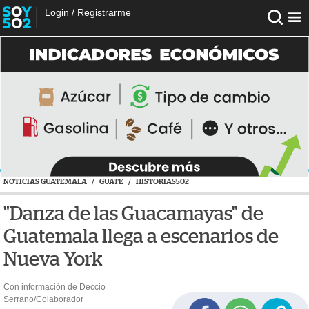
Login
/
Registrarme
NOTICIAS GUATEMALA
/
GUATE
/
HISTORIAS502
"Danza de las Guacamayas" de
Guatemala llega a escenarios de
Nueva York
Con información de Deccio
Serrano/Colaborador