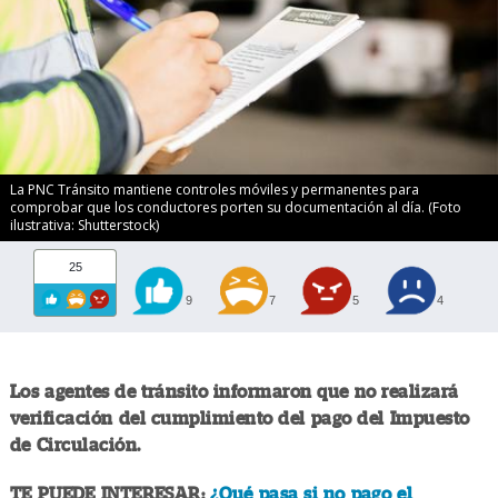
La PNC Tránsito mantiene controles móviles y permanentes para
comprobar que los conductores porten su documentación al día. (Foto
ilustrativa: Shutterstock)
25
9
7
5
4
Los agentes de tránsito informaron que no realizará
verificación del cumplimiento del pago del Impuesto
de Circulación.
TE PUEDE INTERESAR:
¿Qué pasa si no pago el