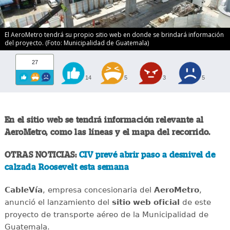
El AeroMetro tendrá su propio sitio web en donde se brindará información
del proyecto. (Foto: Municipalidad de Guatemala)
27
14
5
3
5
En el sitio web se tendrá información relevante al
AeroMetro, como las líneas y el mapa del recorrido.
OTRAS NOTICIAS:
CIV prevé abrir paso a desnivel de
calzada Roosevelt esta semana
CableVía
, empresa concesionaria del
AeroMetro
,
anunció el lanzamiento del
sitio web oficial
de este
proyecto de transporte aéreo de la Municipalidad de
Guatemala.