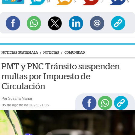
14
5
3
5
NOTICIAS GUATEMALA
/
NOTICIAS
/
COMUNIDAD
PMT y PNC Tránsito suspenden
multas por Impuesto de
Circulación
Por Susana Manai
05 de agosto de 2026, 21:35