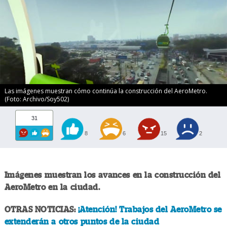
Las imágenes muestran cómo continúa la construcción del AeroMetro.
(Foto: Archivo/Soy502)
31
8
6
15
2
Imágenes muestran los avances en la construcción del
AeroMetro en la ciudad.
OTRAS NOTICIAS:
¡Atención! Trabajos del AeroMetro se
extenderán a otros puntos de la ciudad