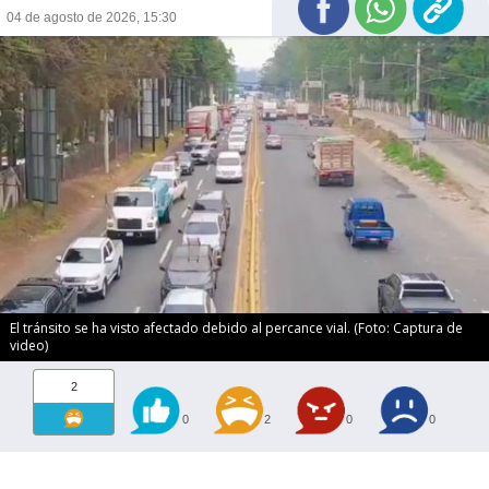
04 de agosto de 2026, 15:30
El tránsito se ha visto afectado debido al percance vial. (Foto: Captura de
video)
2
0
2
0
0