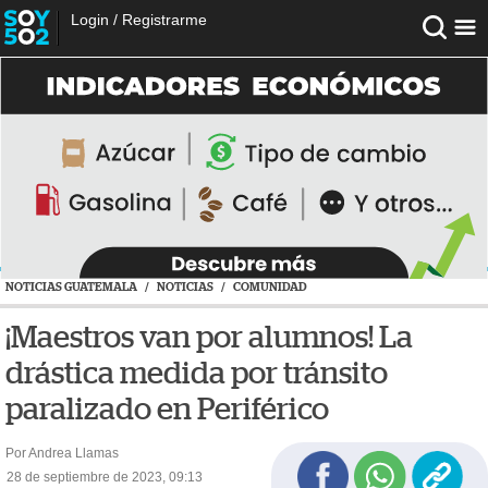
Login
/
Registrarme
NOTICIAS GUATEMALA
/
NOTICIAS
/
COMUNIDAD
¡Maestros van por alumnos! La
drástica medida por tránsito
paralizado en Periférico
Por Andrea Llamas
28 de septiembre de 2023, 09:13