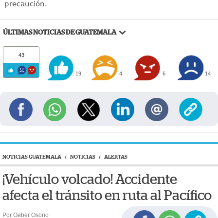
precaución.
ÚLTIMAS NOTICIAS DE GUATEMALA
43
19
4
6
14
NOTICIAS GUATEMALA
/
NOTICIAS
/
ALERTAS
¡Vehículo volcado! Accidente
afecta el tránsito en ruta al Pacífico
Por Geber Osorio