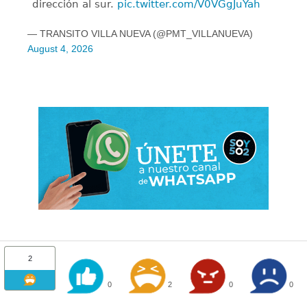
dirección al sur.
pic.twitter.com/V0VGgJuYah
— TRANSITO VILLA NUEVA (@PMT_VILLANUEVA)
August 4, 2026
2
0
2
0
0