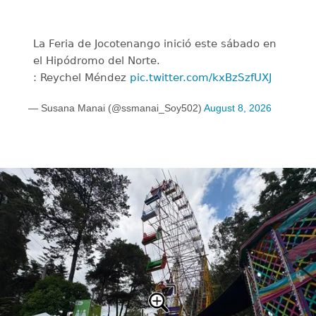
La Feria de Jocotenango inició este sábado en
el Hipódromo del Norte.
: Reychel Méndez
pic.twitter.com/kxBzSzfUXJ
— Susana Manai (@ssmanai_Soy502)
August 8, 2026