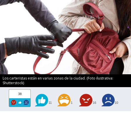
Los carteristas están en varias zonas de la ciudad. (Foto ilustrativa:
Shutterstock)
38
11
1
16
10