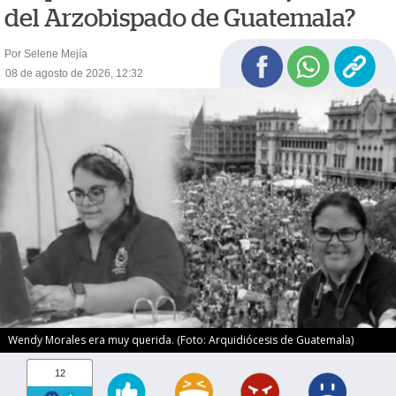
del Arzobispado de Guatemala?
Por Selene Mejía
08 de agosto de 2026, 12:32
Wendy Morales era muy querida. (Foto: Arquidiócesis de Guatemala)
12