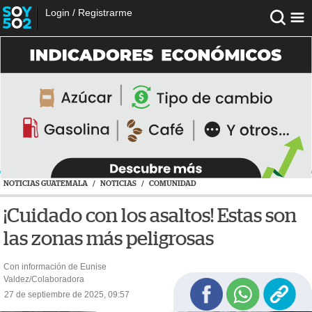
Login
/
Registrarme
NOTICIAS GUATEMALA
/
NOTICIAS
/
COMUNIDAD
¡Cuidado con los asaltos! Estas son
las zonas más peligrosas
Con información de Eunise
Valdez/Colaboradora
27 de septiembre de 2025, 09:57