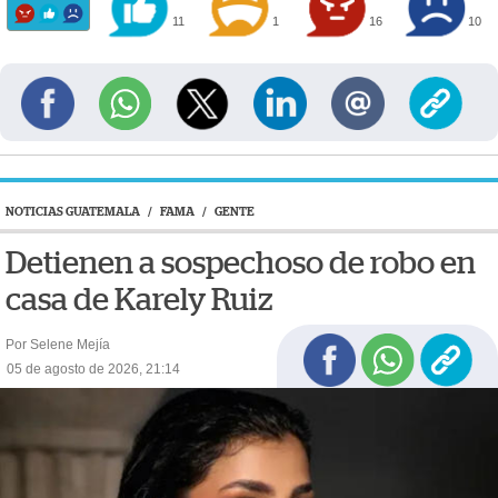
11
1
16
10
NOTICIAS GUATEMALA
/
FAMA
/
GENTE
Detienen a sospechoso de robo en
casa de Karely Ruiz
Por Selene Mejía
05 de agosto de 2026, 21:14