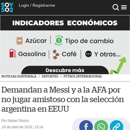
Login
/
Registrarme
NOTICIAS GUATEMALA
/
DEPORTES
/
FÚTBOL INTERNACIONAL
Demandan a Messi y a la AFA por
no jugar amistoso con la selección
argentina en EEUU
Por Geber Osorio
16 de abril de 2026, 13:14