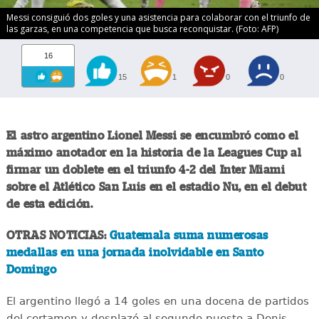
Messi consiguió dos goles y una asistencia para colaborar con el triunfo de
las garzas, en una competencia que busca reconquistar. (Foto: AFP)
16
15
1
0
0
El astro argentino Lionel Messi se encumbró como el
máximo anotador en la historia de la Leagues Cup al
firmar un doblete en el triunfo 4-2 del Inter Miami
sobre el Atlético San Luis en el estadio Nu, en el debut
de esta edición.
OTRAS NOTICIAS:
Guatemala suma numerosas
medallas en una jornada inolvidable en Santo
Domingo
El argentino llegó a 14 goles en una docena de partidos
del certamen y desplazó al segundo puesto a Denis