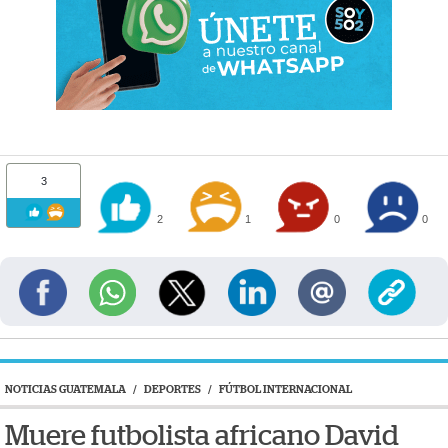
3
2
1
0
0
NOTICIAS GUATEMALA
/
DEPORTES
/
FÚTBOL INTERNACIONAL
Muere futbolista africano David