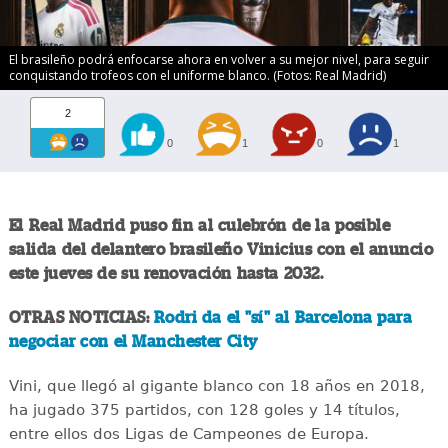
El brasileño podrá enfocarse ahora en volver a su mejor nivel, para seguir
conquistando trofeos con el uniforme blanco. (Fotos: Real Madrid)
2
0
1
0
1
El Real Madrid puso fin al culebrón de la posible
salida del delantero brasileño Vinicius con el anuncio
este jueves de su renovación hasta 2032.
OTRAS NOTICIAS:
Rodri da el "sí" al Barcelona para
negociar con el Manchester City
Vini, que llegó al gigante blanco con 18 años en 2018,
ha jugado 375 partidos, con 128 goles y 14 títulos,
entre ellos dos Ligas de Campeones de Europa.