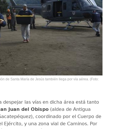
ón de Santa María de Jesús también llega por vía aérea. (Foto:
 despejar las vías en dicha área está tanto
an Juan del Obispo
(aldea de Antigua
acatepéquez), coordinado por el Cuerpo de
l Ejército, y una zona vial de Caminos. Por