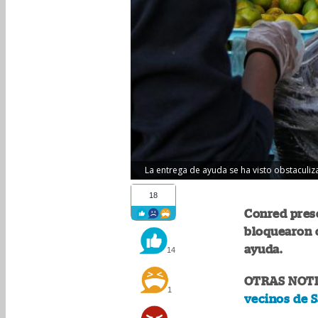
La entrega de ayuda se ha visto obstaculi
18
Conred pres
bloquearon c
ayuda.
14
OTRAS NOTI
1
vecinos de S