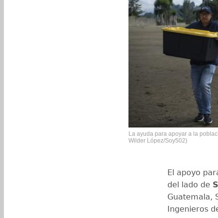
La ayuda para apoyar a la poblaci
Wilder López/Soy502)
El apoyo para
del lado de
S
Guatemala, S
Ingenieros de