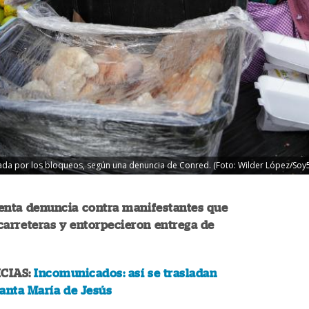
zada por los bloqueos, según una denuncia de Conred. (Foto: Wilder López/Soy
enta denuncia contra manifestantes que
arreteras y entorpecieron entrega de
CIAS:
Incomunicados: así se trasladan
anta María de Jesús