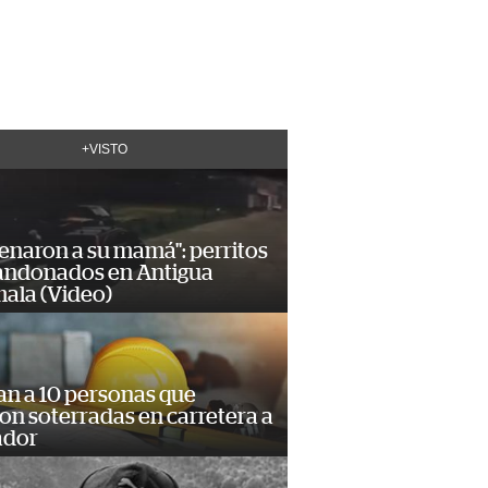
+VISTO
enaron a su mamá": perritos
andonados en Antigua
ala (Video)
an a 10 personas que
n soterradas en carretera a
ador