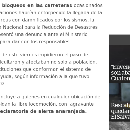
e
bloqueos en las carreteras
ocasionados
aciones habrían entorpecido la llegada de la
áreas con damnificados por los sismos, la
 Nacional para la Reducción de Desastres
esentó una denuncia ante el Ministerio
 para dar con los responsables.
 de este viernes impidieron el paso de
ficultaron y afectaban no solo a población,
"Enven
nstituciones que conforman el sistema de
son ab
ayuda, según información a la que tuvo
Guatem
02.
incluye a quienes en cualquier ubicación del
mpidan la libre locomoción, con agravante
Rescat
quedaro
eclaratoria de alerta anaranjada.
El Salv