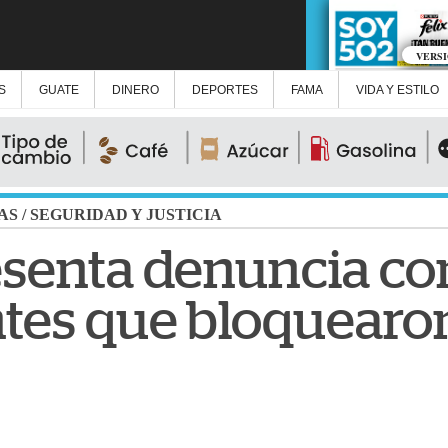
VERS
S
GUATE
DINERO
DEPORTES
FAMA
VIDA Y ESTILO
AS
/
SEGURIDAD Y JUSTICIA
senta denuncia co
tes que bloquearo