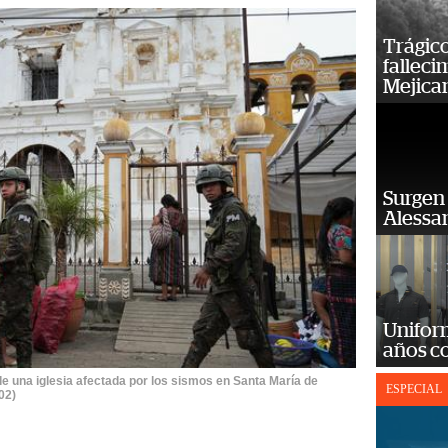
Trágico
falleci
Mejica
Surgen 
Alessan
Unifor
años c
 de una iglesia afectada por los sismos en Santa María de
ESPECIAL
02)