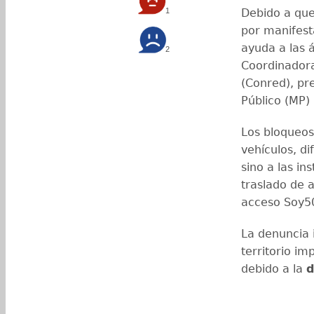
1
Debido a qu
por manifest
ayuda a las 
2
Coordinadora
(Conred), pr
Público (MP)
Los bloqueos
vehículos, di
sino a las i
traslado de 
acceso Soy5
La denuncia 
territorio i
debido a la
d