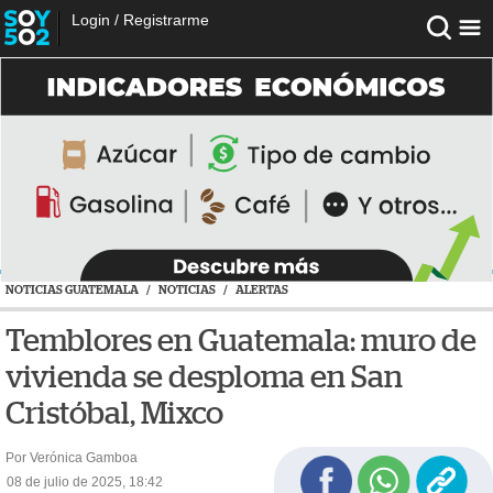
Login
/
Registrarme
NOTICIAS GUATEMALA
/
NOTICIAS
/
ALERTAS
Temblores en Guatemala: muro de
vivienda se desploma en San
Cristóbal, Mixco
Por Verónica Gamboa
08 de julio de 2025, 18:42