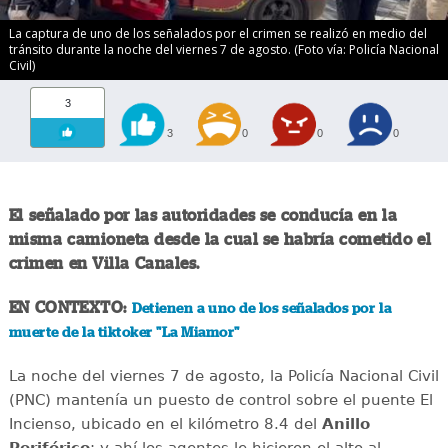
La captura de uno de los señalados por el crimen se realizó en medio del
tránsito durante la noche del viernes 7 de agosto. (Foto vía: Policía Nacional
Civil)
3
3
0
0
0
El señalado por las autoridades se conducía en la
misma camioneta desde la cual se habría cometido el
crimen en Villa Canales.
EN CONTEXTO:
Detienen a uno de los señalados por la
muerte de la tiktoker "La Miamor"
La noche del viernes 7 de agosto, la Policía Nacional Civil
(PNC) mantenía un puesto de control sobre el puente El
Incienso, ubicado en el kilómetro 8.4 del
Anillo