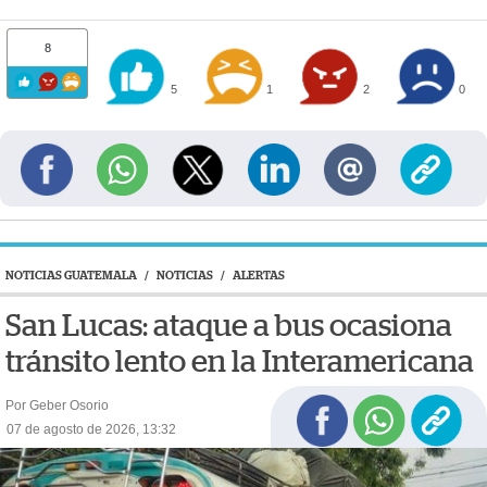
8
5
1
2
0
NOTICIAS GUATEMALA
/
NOTICIAS
/
ALERTAS
San Lucas: ataque a bus ocasiona
tránsito lento en la Interamericana
Por Geber Osorio
07 de agosto de 2026, 13:32