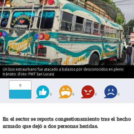
Un bus extraurbano fue atacado a balazos por desconocidos en pleno
tránsito. (Foto: PMT San Lucas)
0
0
0
0
0
En el sector se reporta congestionamiento tras el hecho
armado que dejó a dos personas heridas.