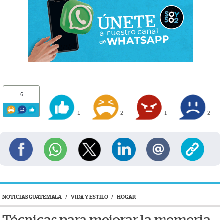
6
1
2
1
2
NOTICIAS GUATEMALA
/
VIDA Y ESTILO
/
HOGAR
Técnicas para mejorar la memoria