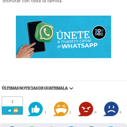
disfrutar con toda la familia.
ÚLTIMAS NOTICIAS DE GUATEMALA
2
1
1
0
0