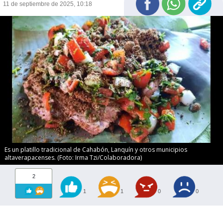
11 de septiembre de 2025, 10:18
Es un platillo tradicional de Cahabón, Lanquín y otros municipios
altaverapacenses. (Foto: Irma Tzi/Colaboradora)
2
1
1
0
0