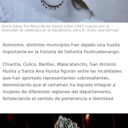
Gloria Garay fue Reina de las Fiestas Julias 1942 cuando aún la
festividad se celebraba en el Hipódromo, zona 8. (Foto: José Gómez)
Asimismo, distintos municipios han dejado una huella
importante en la historia de Señorita Huehuetenango.
Chiantla, Cuilco, Barillas, Malacatancito, San Antonio
Huista y Santa Ana Huista figuran entre las localidades
que han aportado representantes sobresalientes,
demostrando que el certamen ha logrado integrar a
mujeres de diferentes regiones del departamento,
fortaleciendo el sentido de pertenencia e identidad.