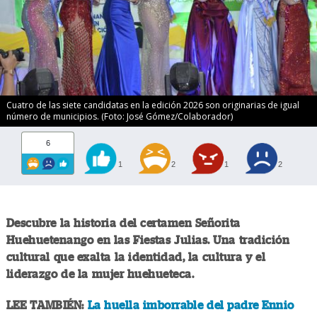
Cuatro de las siete candidatas en la edición 2026 son originarias de igual
número de municipios. (Foto: José Gómez/Colaborador)
6
1
2
1
2
Descubre la historia del certamen Señorita
Huehuetenango en las Fiestas Julias. Una tradición
cultural que exalta la identidad, la cultura y el
liderazgo de la mujer huehueteca.
LEE TAMBIÉN:
La huella imborrable del padre Ennio