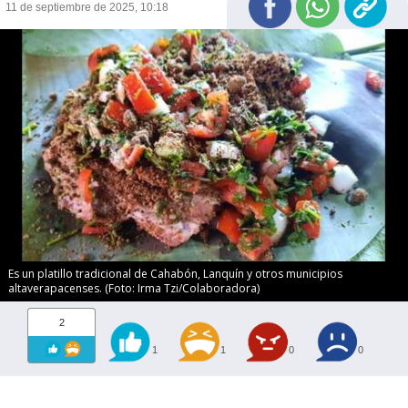
11 de septiembre de 2025, 10:18
Es un platillo tradicional de Cahabón, Lanquín y otros municipios
altaverapacenses. (Foto: Irma Tzi/Colaboradora)
2
1
1
0
0