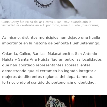
Gloria Garay fue Reina de las Fiestas Julias 1942 cuando aún la
festividad se celebraba en el Hipódromo, zona 8. (Foto: José Gómez)
Asimismo, distintos municipios han dejado una huella
importante en la historia de Señorita Huehuetenango.
Chiantla, Cuilco, Barillas, Malacatancito, San Antonio
Huista y Santa Ana Huista figuran entre las localidades
que han aportado representantes sobresalientes,
demostrando que el certamen ha logrado integrar a
mujeres de diferentes regiones del departamento,
fortaleciendo el sentido de pertenencia e identidad.