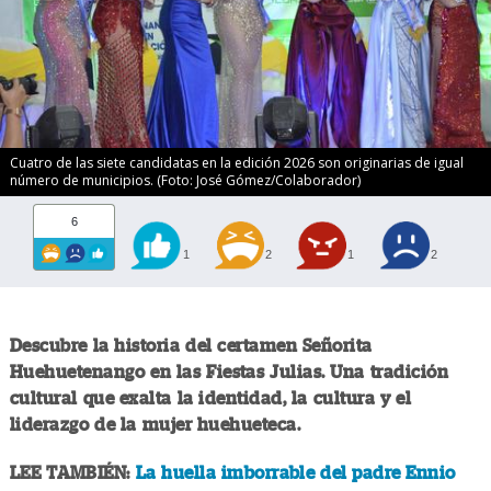
Cuatro de las siete candidatas en la edición 2026 son originarias de igual
número de municipios. (Foto: José Gómez/Colaborador)
6
1
2
1
2
Descubre la historia del certamen Señorita
Huehuetenango en las Fiestas Julias. Una tradición
cultural que exalta la identidad, la cultura y el
liderazgo de la mujer huehueteca.
LEE TAMBIÉN:
La huella imborrable del padre Ennio