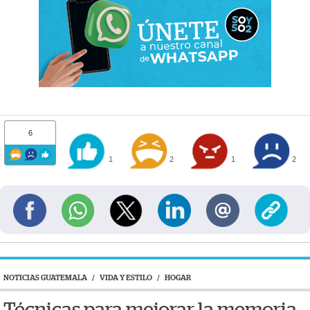
6
1
2
1
2
NOTICIAS GUATEMALA
/
VIDA Y ESTILO
/
HOGAR
Técnicas para mejorar la memoria