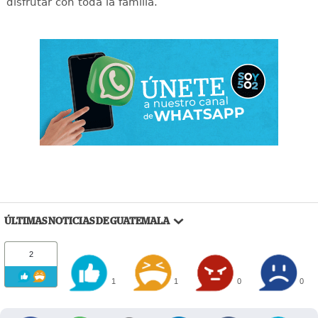
disfrutar con toda la familia.
ÚLTIMAS NOTICIAS DE GUATEMALA
2
1
1
0
0