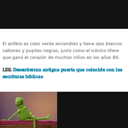
El anfibio es color verde encendido y tiene ojos blancos
saltones y pupilas negras, justo como el icónico títere
que ganó el corazón de muchos niños en los años 80.
LEE:
Desentierran antigua puerta que coincide con las
escrituras bíblicas