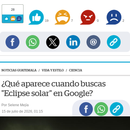
28
19
7
0
2
NOTICIAS GUATEMALA
/
VIDA Y ESTILO
/
CIENCIA
¿Qué aparece cuando buscas
"Eclipse solar" en Google?
Por Selene Mejía
15 de julio de 2026, 01:15