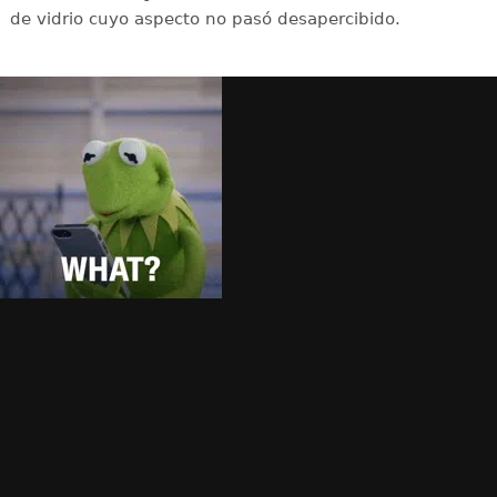
de vidrio cuyo aspecto no pasó desapercibido.