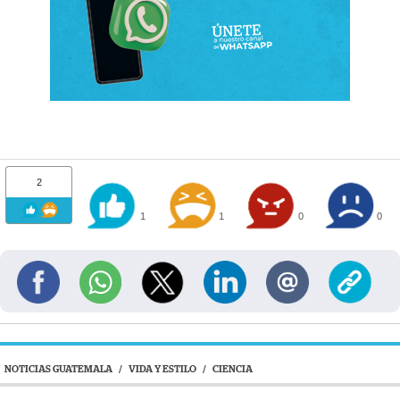
2
1
1
0
0
NOTICIAS GUATEMALA
/
VIDA Y ESTILO
/
CIENCIA