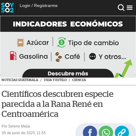
Login
/
Registrarme
NOTICIAS GUATEMALA
/
VIDA Y ESTILO
/
CIENCIA
Científicos descubren especie
parecida a la Rana René en
Centroamérica
Por Selene Mejía
05 de junio de 2025, 11:55