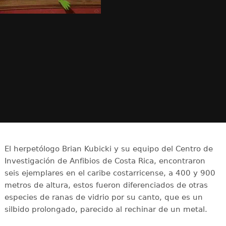
El herpetólogo Brian Kubicki y su equipo del Centro de
Investigación de Anfibios de Costa Rica, encontraron
seis ejemplares en el caribe costarricense, a 400 y 900
metros de altura, estos fueron diferenciados de otras
especies de ranas de vidrio por su canto, que es un
silbido prolongado, parecido al rechinar de un metal.