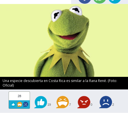
Una especie descubierta en Costa Rica es similar a la Rana René. (Foto:
Oficial)
28
19
7
0
2