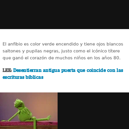
El anfibio es color verde encendido y tiene ojos blancos
saltones y pupilas negras, justo como el icónico títere
que ganó el corazón de muchos niños en los años 80.
LEE:
Desentierran antigua puerta que coincide con las
escrituras bíblicas