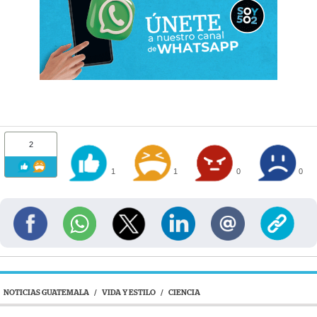
2
1
1
0
0
NOTICIAS GUATEMALA
/
VIDA Y ESTILO
/
CIENCIA