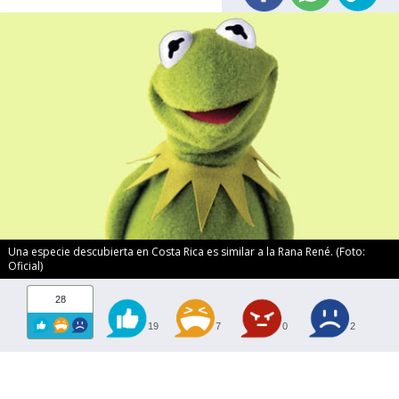
Una especie descubierta en Costa Rica es similar a la Rana René. (Foto:
Oficial)
28
19
7
0
2