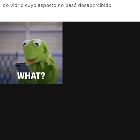
de vidrio cuyo aspecto no pasó desapercibido.