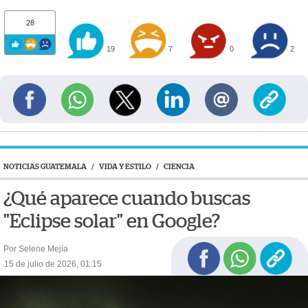
28
19
7
0
2
NOTICIAS GUATEMALA
/
VIDA Y ESTILO
/
CIENCIA
¿Qué aparece cuando buscas
"Eclipse solar" en Google?
Por Selene Mejía
15 de julio de 2026, 01:15