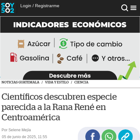
Login
/
Registrarme
NOTICIAS GUATEMALA
/
VIDA Y ESTILO
/
CIENCIA
Científicos descubren especie
parecida a la Rana René en
Centroamérica
Por Selene Mejía
05 de junio de 2025, 11:55